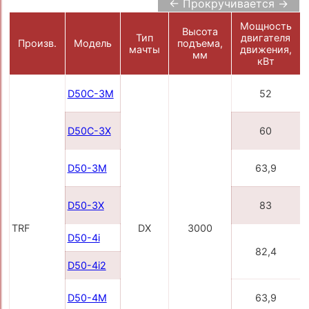
← Прокручивается →
Мощность
Высота
Тип
двигателя
Произв.
Модель
подъема,
мачты
движения,
мм
кВт
D50С-3M
52
D50С-3X
60
D50-3M
63,9
D50-3X
83
TRF
DX
3000
D50-4i
82,4
D50-4i2
D50-4M
63,9