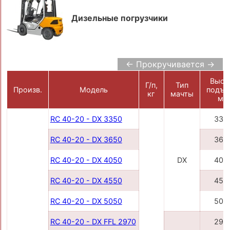
Дизельные погрузчики
← Прокручивается →
Высо
Г/п,
Тип
Произв.
Модель
подъе
кг
мачты
мм
RC 40-20 - DX 3350
335
RC 40-20 - DX 3650
365
RC 40-20 - DX 4050
DX
405
RC 40-20 - DX 4550
455
RC 40-20 - DX 5050
505
RC 40-20 - DX FFL 2970
297