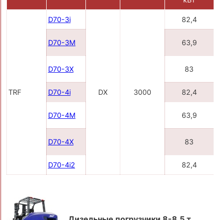
D70-3i
82,4
D70-3M
63,9
D70-3X
83
TRF
D70-4i
DX
3000
82,4
D70-4M
63,9
D70-4X
83
D70-4i2
82,4
Дизельные погрузчики 8-8,5 т