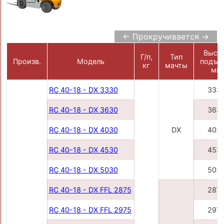
← Прокручивается →
Высо
Г/п,
Тип
Произв.
Модель
подъе
кг
мачты
мм
RC 40-18 - DX 3330
333
RC 40-18 - DX 3630
363
RC 40-18 - DX 4030
DX
403
RC 40-18 - DX 4530
453
RC 40-18 - DX 5030
503
RC 40-18 - DX FFL 2875
287
RC 40-18 - DX FFL 2975
297