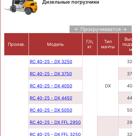
Дизельные погрузчики
← Прокручивается →
Высо
Г/п,
Тип
Произв.
Модель
подъе
кг
мачты
мм
RC 40-25 - DX 3250
325
RC 40-25 - DX 3750
375
RC 40-25 - DX 4050
DX
405
RC 40-25 - DX 4450
445
RC 40-25 - DX 5050
505
RC 40-25 - DX FFL 2950
295
RC 40-25 - DX FFL 3250
325