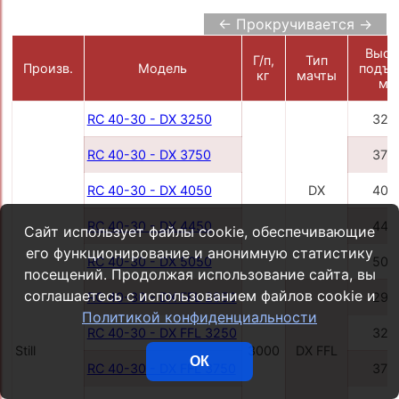
← Прокручивается →
Высо
Г/п,
Тип
Произв.
Модель
подъе
кг
мачты
мм
RC 40-30 - DX 3250
325
RC 40-30 - DX 3750
375
RC 40-30 - DX 4050
DX
405
RC 40-30 - DX 4450
445
Сайт использует файлы cookie, обеспечивающие
его функционирование и анонимную статистику
RC 40-30 - DX 5050
505
посещений. Продолжая использование сайта, вы
соглашаетесь с использованием файлов cookie и
RC 40-30 - DX FFL 2950
295
Политикой конфиденциальности
RC 40-30 - DX FFL 3250
325
Still
3000
DX FFL
ОК
RC 40-30 - DX FFL 3750
375