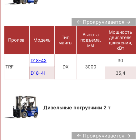
← Прокручивается →
Мощность
Высота
Тип
двигателя
Произв.
Модель
подъема,
мачты
движения,
мм
кВт
D18-4X
30
TRF
DX
3000
D18-4i
35,4
Дизельные погрузчики 2 т
← Прокручивается →