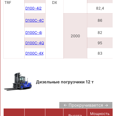
TRF
DX
D100-4i2
82,4
D100С-4C
86
D100С-4i
82
2000
D100С-4Q
95
D100С-4X
83
Дизельные погрузчики 12 т
← Прокручивается →
Мощность
Высота