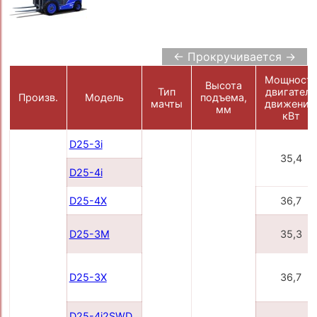
← Прокручивается →
Мощност
Высота
Тип
двигателя
Произв.
Модель
подъема,
мачты
движения
мм
кВт
D25-3i
35,4
D25-4i
D25-4X
36,7
D25-3M
35,3
D25-3X
36,7
D25-4i2SWD