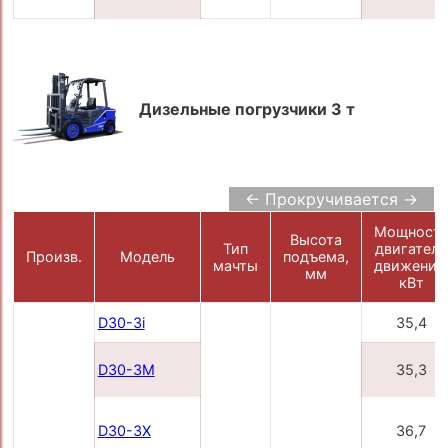
Дизельные погрузчики 3 т
← Прокручивается →
Мощност
Высота
Тип
двигателя
Произв.
Модель
подъема,
мачты
движения
мм
кВт
D30-3i
35,4
D30-3M
35,3
D30-3X
36,7