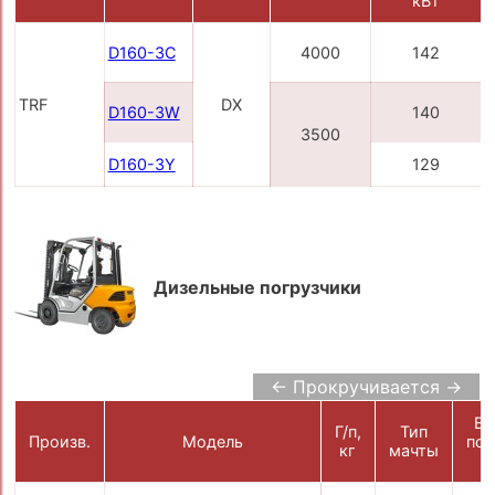
кВт
D160-3C
4000
142
TRF
DX
D160-3W
140
3500
D160-3Y
129
Дизельные погрузчики
← Прокручивается →
Вы
Г/п,
Тип
Произв.
Модель
под
кг
мачты