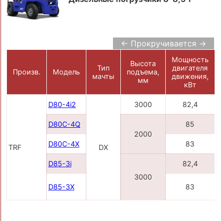
← Прокручивается →
Мощность
Высота
Тип
двигателя
Произв.
Модель
подъема,
мачты
движения,
мм
кВт
D80-4i2
3000
82,4
D80С-4Q
85
2000
D80С-4X
83
TRF
DX
D85-3i
82,4
3000
D85-3X
83