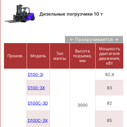
Дизельные погрузчики 10 т
← Прокручивается →
Мощность
Высота
Тип
двигателя
Произв.
Модель
подъема,
мачты
движения,
мм
кВт
D100-3i
82,4
D100-3X
83
D100C-3D
82
3000
D100C-3X
85