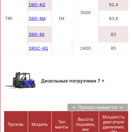
D60-4i2
82,4
3000
TRF
D60-4M
DX
63,9
D60-4X
83
D60С-4Q
2400
85
Дизельные погрузчики 7 т
← Прокручивается →
Мощность
Высота
Тип
двигателя
Произв.
Модель
подъема,
мачты
движения,
мм
кВт