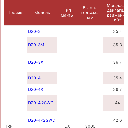
Мощност
Высота
Тип
двигателя
Произв.
Модель
подъема,
мачты
движения
мм
кВт
D20-3i
35,4
D20-3M
35,3
D20-3X
36,7
D20-4i
35,4
D20-4X
36,7
D20-4i2SWD
44
D20-4K2SWD
42,6
TRF
DX
3000