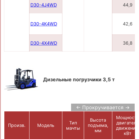
D30-4J4WD
44,9
D30-4K4WD
42,6
D30-4X4WD
36,8
Дизельные погрузчики 3,5 т
← Прокручивается →
Мощност
Высота
Тип
двигателя
Произв.
Модель
подъема,
мачты
движения
мм
кВт