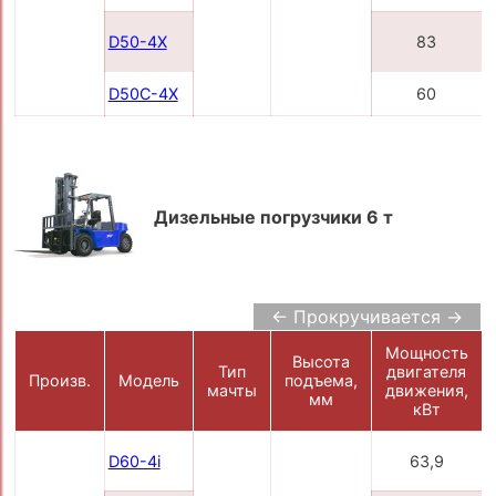
D50-4X
83
D50С-4X
60
Дизельные погрузчики 6 т
← Прокручивается →
Мощность
Высота
Тип
двигателя
Произв.
Модель
подъема,
мачты
движения,
мм
кВт
D60-4i
63,9