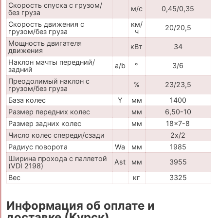
Скорость спуска с грузом/
м/с
0,45/0,35
без груза
Скорость движения с
км/
20/20,5
грузом/без груза
ч
Мощность двигателя
кВт
34
движения
Наклон мачты передний/
a/b
°
3/6
задний
Преодолимый наклон с
%
23/23,5
грузом/без груза
База колес
Y
мм
1400
Размер передних колес
мм
6,50-10
Размер задних колес
мм
18x7-8
Число колес спереди/сзади
2x/2
Радиус поворота
Wa
мм
1985
Ширина прохода с паллетой
Ast
мм
3955
(VDI 2198)
Вес
кг
3325
Информация об оплате и
доставке (Курск)