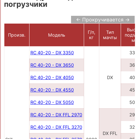
погрузчики
← Прокручивается →
Высо
Г/п,
Тип
Произв.
Модель
подъе
кг
мачты
мм
RC 40-20 - DX 3350
335
RC 40-20 - DX 3650
365
RC 40-20 - DX 4050
DX
405
RC 40-20 - DX 4550
455
RC 40-20 - DX 5050
505
RC 40-20 - DX FFL 2970
297
RC 40-20 - DX FFL 3270
327
DX FFL