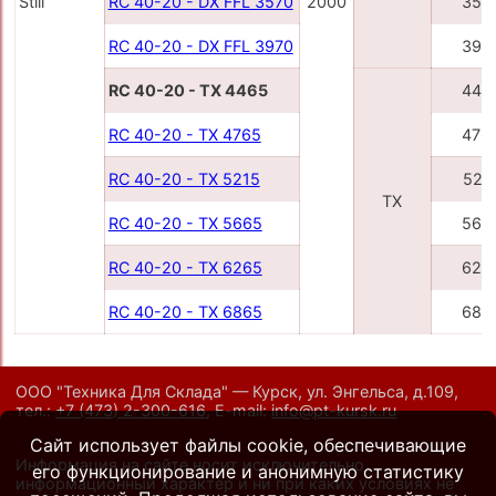
Still
RC 40-20 - DX FFL 3570
2000
357
RC 40-20 - DX FFL 3970
397
RC 40-20 - TX 4465
446
RC 40-20 - TX 4765
476
RC 40-20 - TX 5215
521
TX
RC 40-20 - TX 5665
566
RC 40-20 - TX 6265
626
RC 40-20 - TX 6865
686
ООО "Техника Для Склада" — Курск, ул. Энгельса, д.109,
тел.:
+7 (473) 2-300-616
,
E-mail:
info@pt-kursk.ru
Сайт использует файлы cookie, обеспечивающие
Информация на сайте носит исключительно
его функционирование и анонимную статистику
информационный характер и ни при каких условиях не