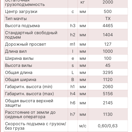
кг
2000
грузоподъемность
Центр загрузки
c
мм
500
Тип мачты
TX
Высота подъема
h3
мм
4465
Стандартный свободный
h2
мм
1404
подъем
Дорожный просвет
m1
мм
127
Длина вил
l
мм
1000
Ширина вилы
e
мм
100
Высота вилы
s
мм
45
Общая длина
L
мм
3295
Общая ширина
B
мм
1120
Габаритн. высота (min)
h1
мм
2060
Габаритн. высота (max)
h4
мм
5156
Общая высота верхней
h6
мм
2145
защиты
Расстояние от земли до
h7
мм
1130
сиденья оператора
Скорость подъема с грузом/
м/с
0,60/0,63
без груза