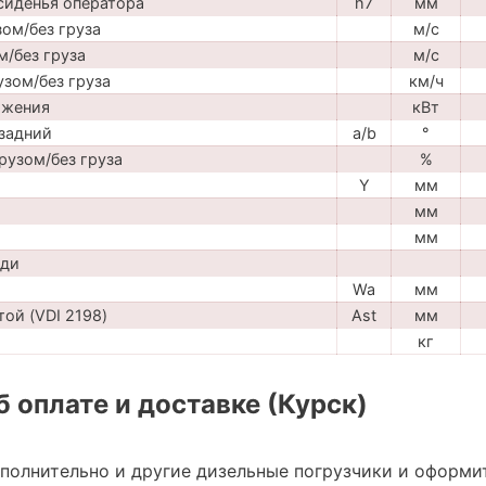
сиденья оператора
h7
мм
ом/без груза
м/с
м/без груза
м/с
узом/без груза
км/ч
ижения
кВт
задний
a/b
°
рузом/без груза
%
Y
мм
мм
мм
ади
Wa
мм
ой (VDI 2198)
Ast
мм
кг
 оплате и доставке (Курск)
ополнительно и другие дизельные погрузчики и оформи