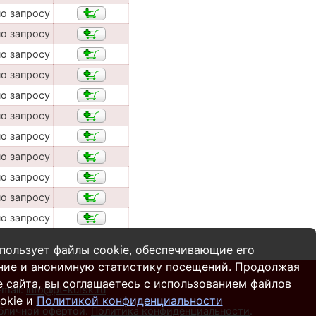
по запросу
по запросу
по запросу
по запросу
по запросу
по запросу
по запросу
по запросу
по запросу
по запросу
по запросу
пользует файлы cookie, обеспечивающие его
ние и анонимную статистику посещений. Продолжая
 сайта, вы соглашаетесь с использованием файлов
-mail:
info@pt-kursk.ru
okie и
Политикой конфиденциальности
убличной офертой.
Политика конфиденциальности
.