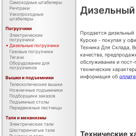
Самоходные штабелеры
Дизельный 
Ричтраки
Узкопроходные
штабелеры
Погрузчики
Продается дизельный п
Электрические
Курске - покупая у о
погрузчики
Дизельные погрузчики
Техника Для Склада, В
Газовые погрузчики
качества, предпродаж
Тягачи
обслуживание и пост-
Оборудование для
погрузчиков
технические характе
информация об
оплате
Вышки и подъемники
Телескопические вышки
Ножничные подъемники
Подборщики заказов
Подъемные столы
Передвижные лестницы
Тали и механизмы
Электрические тали
Шестеренчатые тали
Технические х
Рычажные тали