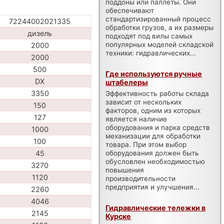
поддоны или паллеты. Они
обеспечивают
стандартизированный процесс
72244002021335
обработки грузов, а их размеры
дизель
подходят под вилы самых
популярных моделей складской
2000
техники: гидравлических...
2000
500
Где используются ручные
DX
штабелеры
3350
Эффективность работы склада
зависит от нескольких
150
факторов, одним из которых
127
является наличие
оборудования и парка средств
1000
механизации для обработки
100
товара. При этом выбор
оборудования должен быть
45
обусловлен необходимостью
3270
повышения
1120
производительности
предприятия и улучшения...
2260
4046
Гидравлические тележки в
2145
Курске