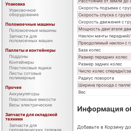
Расстояние от земли до 
Упаковка
Скорость подъема с груз
Упаковочное
оборудование
Скорость спуска с грузо
Скорость движения с гр
Поломоечные машины
Мощность двигателя дв
Поломоечные машины
Наклон мачты передний/
Запчасти для
поломоечных машин
Преодолимый наклон с г
База колес
Паллеты и контейнеры
Поддоны
Размер передних колес
Контейнеры
Размер задних колес
Пластиковые ящики
Число колес спереди/сз
Листы сотовые
полимерные
Радиус поворота
Ширина прохода с паллет
Прочее
Вес
Аккумуляторы
Пластиковые емкости
Весы электрические
Информация об
Запчасти для складской
техники
Запчасти для
Добавьте в Корзину д
гидравлических тележек