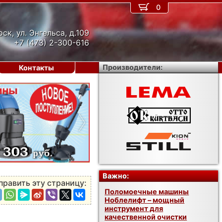
0
рск, ул. Энгельса, д.109
+7 (473) 2-300-616
Производители:
Контакты
›
Важно:
править эту страницу:
Поломоечные машины
Ноблелифт – мощный
инструмент для
качественной очистки