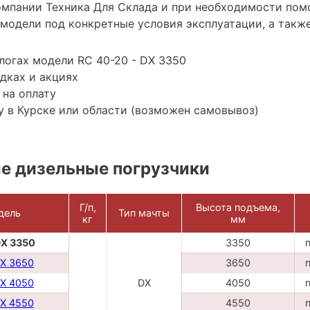
мпании Техника Для Склада и при необходимости пом
модели под конкретные условия эксплуатации, а также
логах модели RC 40-20 - DX 3350
дках и акциях
 на оплату
 в Курске или области (возможен самовывоз)
е дизельные погрузчики
Г/п,
Высота подъема,
дель
Тип мачты
кг
мм
DX 3350
3350
DX 3650
3650
DX 4050
DX
4050
DX 4550
4550