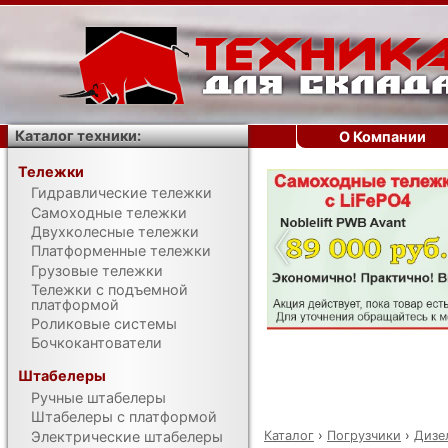
Каталог техники:
О Компании
Тележки
Гидравлические тележки
‹
Самоходные тележки
Двухколесные тележки
Платформенные тележки
Грузовые тележки
Тележки с подъемной
платформой
Роликовые системы
Бочкокантователи
Штабелеры
Ручные штабелеры
Штабелеры с платформой
Каталог
›
Погрузчики
›
Дизе
Электрические штабелеры