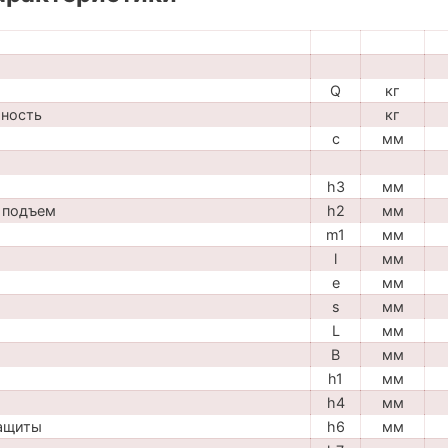
Q
кг
мность
кг
c
мм
h3
мм
 подъем
h2
мм
m1
мм
l
мм
e
мм
s
мм
L
мм
B
мм
h1
мм
h4
мм
защиты
h6
мм