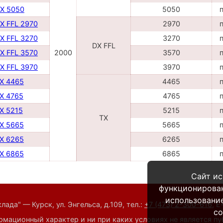
DX 5050
5050
X FFL 2970
2970
X FFL 3270
3270
DX FFL
X FFL 3570
2000
3570
X FFL 3970
3970
TX 4465
4465
TX 4765
4765
TX 5215
5215
TX
TX 5665
5665
TX 6265
6265
TX 6865
6865
Сайт ис
функционирова
использование
ада" — Курск, ул. Энгельса, д.109,
тел.:
+7 (473) 2-300-616
,
E
co
мационный характер и ни при каких условиях не является п