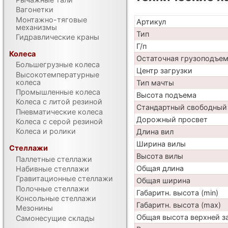
Вагонетки
Монтажно-тяговые
Артикул
механизмы
Тип
Гидравлические краны
Г/п
Колеса
Остаточная грузоподъе
Большегрузные колеса
Центр загрузки
Высокотемпературные
колеса
Тип мачты
Промышленные колеса
Высота подъема
Колеса с литой резиной
Стандартный свободный
Пневматические колеса
Дорожный просвет
Колеса с серой резиной
Колеса и ролики
Длина вил
Ширина вилы
Стеллажи
Высота вилы
Паллетные стеллажи
Общая длина
Набивные стеллажи
Гравитационные стеллажи
Общая ширина
Полочные стеллажи
Габаритн. высота (min)
Консольные стеллажи
Габаритн. высота (max)
Мезонины
Общая высота верхней 
Самонесущие склады