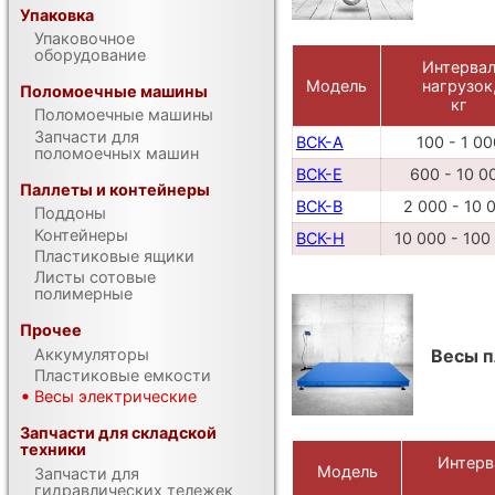
Упаковка
Упаковочное
оборудование
Интерва
Модель
нагрузок
Поломоечные машины
кг
Поломоечные машины
Запчасти для
ВСК-А
100 - 1 00
поломоечных машин
ВСК-Е
600 - 10 0
Паллеты и контейнеры
ВСК-В
2 000 - 10 
Поддоны
Контейнеры
ВСК-Н
10 000 - 100
Пластиковые ящики
Листы сотовые
полимерные
Прочее
Аккумуляторы
Весы 
Пластиковые емкости
Весы электрические
Запчасти для складской
техники
Интерв
Модель
Запчасти для
гидравлических тележек