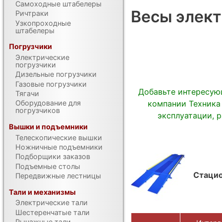
Самоходные штабелеры
Весы элек
Ричтраки
Узкопроходные
штабелеры
Погрузчики
Электрические
погрузчики
Дизельные погрузчики
Газовые погрузчики
Добавьте интересую
Тягачи
Оборудование для
компании Техника
погрузчиков
эксплуатации, 
Вышки и подъемники
Телескопические вышки
Ножничные подъемники
Подборщики заказов
Подъемные столы
Стаци
Передвижные лестницы
Тали и механизмы
Электрические тали
Шестеренчатые тали
Рычажные тали