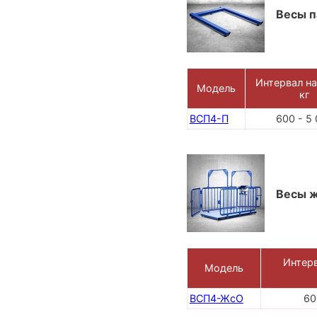
Весы 
Интервал на
Модель
кг
ВСП4-П
600 - 5
Весы ж
Интерв
Модель
ВСП4-ЖсО
60