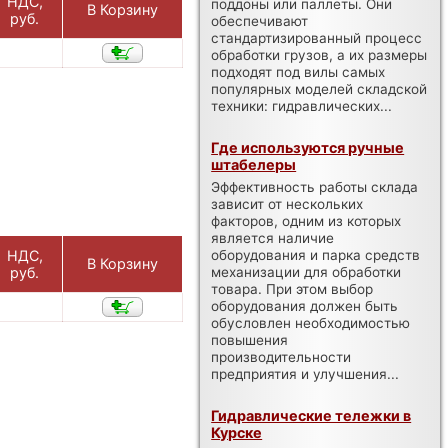
НДС,
поддоны или паллеты. Они
В Корзину
руб.
обеспечивают
стандартизированный процесс
обработки грузов, а их размеры
подходят под вилы самых
популярных моделей складской
техники: гидравлических...
Где используются ручные
штабелеры
Эффективность работы склада
зависит от нескольких
факторов, одним из которых
является наличие
оборудования и парка средств
НДС,
В Корзину
механизации для обработки
руб.
товара. При этом выбор
оборудования должен быть
обусловлен необходимостью
повышения
производительности
предприятия и улучшения...
Гидравлические тележки в
Курске