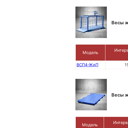
Весы ж
Интерв
Модель
ВСП4-ЖдП
1
Весы 
Интерв
Модель