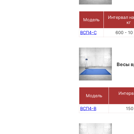
Интервал на
Модель
кг
ВСП4-С
600 - 10
Весы в
Интерв
Модель
ВСП4-В
150