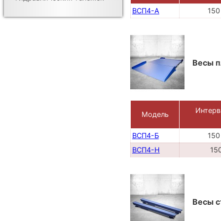
ВСП4-А
150
Весы п
Интерв
Модель
ВСП4-Б
150
ВСП4-Н
150
Весы 