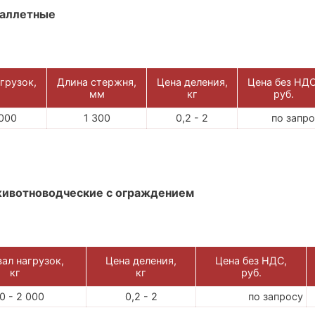
паллетные
грузок,
Длина стержня,
Цена деления,
Цена без НДС
мм
кг
руб.
 000
1 300
0,2 - 2
по запр
ивотноводческие с ограждением
ал нагрузок,
Цена деления,
Цена без НДС,
кг
кг
руб.
0 - 2 000
0,2 - 2
по запросу