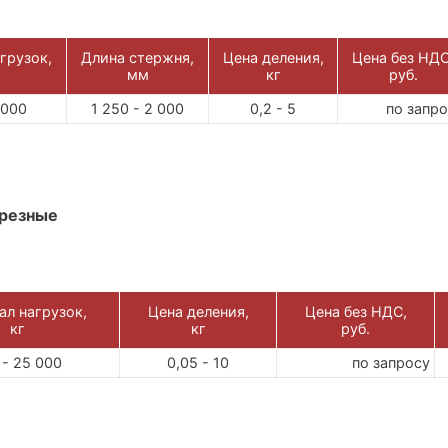
грузок,
Длина стержня,
Цена деления,
Цена без НДС
мм
кг
руб.
 000
1 250 - 2 000
0,2 - 5
по запр
резные
ал нагрузок,
Цена деления,
Цена без НДС,
кг
кг
руб.
 - 25 000
0,05 - 10
по запросу