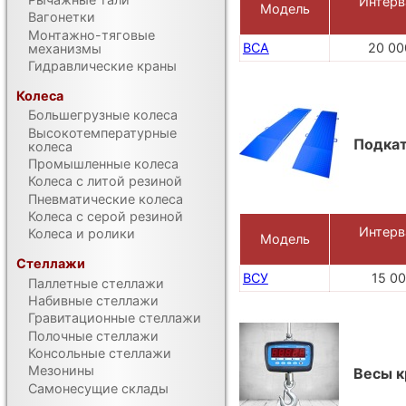
Интерв
Модель
Вагонетки
Монтажно-тяговые
ВСА
20 00
механизмы
Гидравлические краны
Колеса
Большегрузные колеса
Высокотемпературные
Подка
колеса
Промышленные колеса
Колеса с литой резиной
Пневматические колеса
Колеса с серой резиной
Интерв
Колеса и ролики
Модель
Стеллажи
ВСУ
15 00
Паллетные стеллажи
Набивные стеллажи
Гравитационные стеллажи
Полочные стеллажи
Консольные стеллажи
Мезонины
Весы 
Самонесущие склады