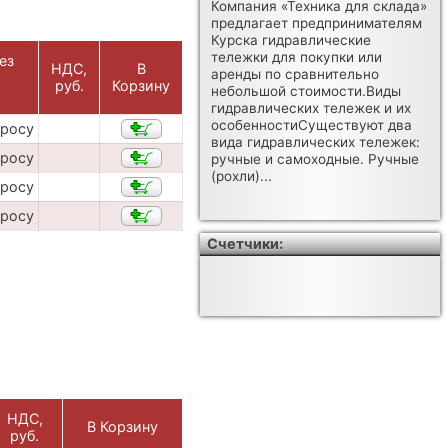
Компания «Техника для склада»
предлагает предпринимателям
Курска гидравлические
тележки для покупки или
ез
НДС,
В
аренды по сравнительно
,
руб.
Корзину
небольшой стоимости.Виды
гидравлических тележек и их
особенностиСуществуют два
просу
вида гидравлических тележек:
просу
ручные и самоходные. Ручные
(рохли)...
просу
просу
Счетчики:
НДС,
В Корзину
руб.