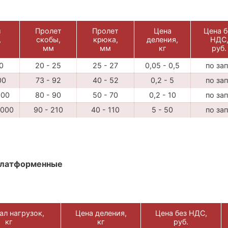
л
Пролет
Пролет
Цена
Цена б
,
скобы,
крюка,
деления,
НДС
мм
мм
кг
руб.
0
20 - 25
25 - 27
0,05 - 0,5
по за
00
73 - 92
40 - 52
0,2 - 5
по за
000
80 - 90
50 - 70
0,2 - 10
по за
 000
90 - 210
40 - 110
5 - 50
по за
платформенные
ал нагрузок,
Цена деления,
Цена без НДС,
кг
кг
руб.