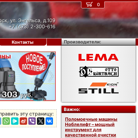
0
рск, ул. Энгельса, д.109
+7 (473) 2-300-616
Производители:
Контакты
›
Важно:
править эту страницу:
Поломоечные машины
Ноблелифт – мощный
инструмент для
качественной очистки