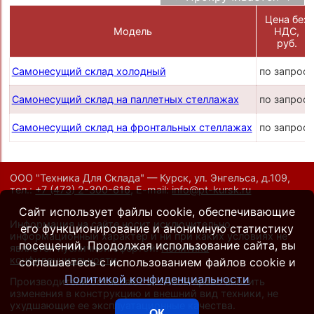
Цена без
Модель
НДС,
руб.
Самонесущий склад холодный
по запрос
Самонесущий склад на паллетных стеллажах
по запрос
Самонесущий склад на фронтальных стеллажах
по запрос
ООО "Техника Для Склада" — Курск, ул. Энгельса, д.109,
тел.:
+7 (473) 2-300-616
,
E-mail:
info@pt-kursk.ru
Сайт использует файлы cookie, обеспечивающие
Информация на сайте носит исключительно
его функционирование и анонимную статистику
информационный характер и ни при каких условиях не
посещений. Продолжая использование сайта, вы
является публичной офертой.
Политика
конфиденциальности
.
соглашаетесь с использованием файлов cookie и
Политикой конфиденциальности
Производители оставляют за собой право вносить
изменения в конструкцию и внешний вид техники, не
ухудшающие ее эксплуатационные качества.
ОК