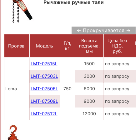
Рычажные ручные тали
← Прокручивается →
Высота
Цена без
Г/п,
Н
Произв.
Модель
подъема,
НДС,
кг
р
мм
руб.
LMT-07515L
1500
по запросу
LMT-07503L
3000
по запросу
Lema
LMT-07506L
750
6000
по запросу
LMT-07509L
9000
по запросу
LMT-07512L
12000
по запросу