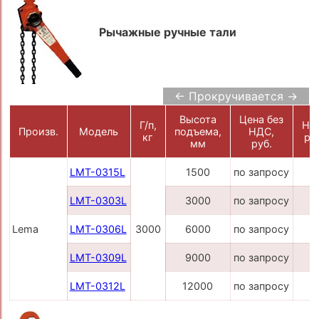
Рычажные ручные тали
← Прокручивается →
Высота
Цена без
Г/п,
НД
Произв.
Модель
подъема,
НДС,
кг
ру
мм
руб.
LMT-0315L
1500
по запросу
LMT-0303L
3000
по запросу
Lema
LMT-0306L
3000
6000
по запросу
LMT-0309L
9000
по запросу
LMT-0312L
12000
по запросу