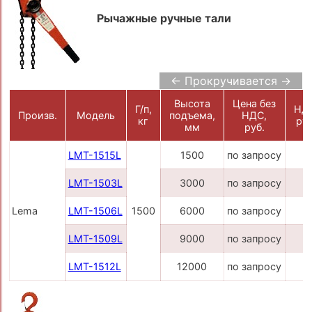
Рычажные ручные тали
← Прокручивается →
Высота
Цена без
Г/п,
НД
Произв.
Модель
подъема,
НДС,
кг
руб
мм
руб.
LMT-1515L
1500
по запросу
LMT-1503L
3000
по запросу
Lema
LMT-1506L
1500
6000
по запросу
LMT-1509L
9000
по запросу
LMT-1512L
12000
по запросу