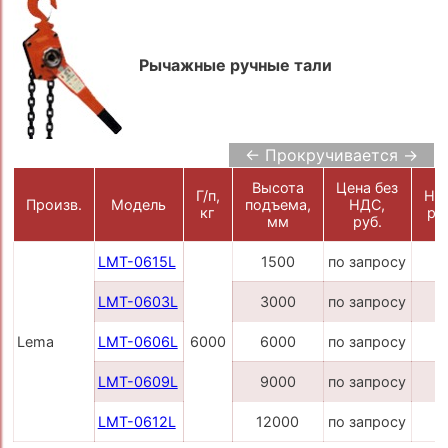
Рычажные ручные тали
← Прокручивается →
Высота
Цена без
Г/п,
НД
Произв.
Модель
подъема,
НДС,
кг
ру
мм
руб.
LMT-0615L
1500
по запросу
LMT-0603L
3000
по запросу
Lema
LMT-0606L
6000
6000
по запросу
LMT-0609L
9000
по запросу
LMT-0612L
12000
по запросу