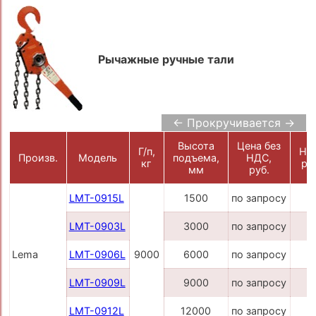
Рычажные ручные тали
← Прокручивается →
Высота
Цена без
Г/п,
НД
Произв.
Модель
подъема,
НДС,
кг
ру
мм
руб.
LMT-0915L
1500
по запросу
LMT-0903L
3000
по запросу
Lema
LMT-0906L
9000
6000
по запросу
LMT-0909L
9000
по запросу
LMT-0912L
12000
по запросу