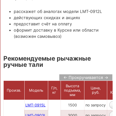
расскажет об аналогах модели LMT-0912L
действующих скидках и акциях
предоставит счёт на оплату
оформит доставку в Курске или области
(возможен самовывоз)
Рекомендуемые рычажные
ручные тали
← Прокручивается →
Высота
Г/п,
Цена,
Произв.
Модель
подъема,
кг
руб.
Ко
мм
LMT-0915L
1500
по запросу
LMT-0903L
3000
по запросу