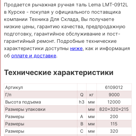
Продается рычажная ручная таль Lema LMT-0912L
в Курске - покупая у официального поставщика
компании Техника Для Склада, Вы получаете
низкие цены, гарантию качества, предпродажную
подготовку, гарантийное обслуживание и пост-
гарантийный ремонт. Подробные технические
характеристики доступны
ниже
, как и информация
об
оплате и доставке
.
Технические характеристики
Артикул
6109012
Г/п
Q
кг
9000
Высота подъема
h3
мм
12000
Размеры упаковки
мм
820x320x215
Размеры
A
мм
200
Размеры
B
мм
115
Размеры
C
мм
320