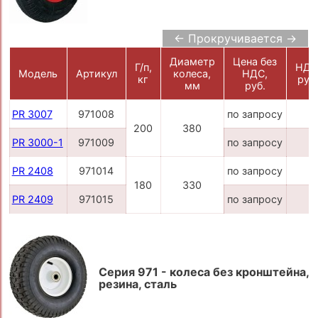
← Прокручивается →
Диаметр
Цена без
Г/п,
НДС
Модель
Артикул
колеса,
НДС,
кг
руб
мм
руб.
PR 3007
971008
по запросу
200
380
PR 3000-1
971009
по запросу
PR 2408
971014
по запросу
180
330
PR 2409
971015
по запросу
Серия 971 - колеса без кронштейна,
резина, сталь