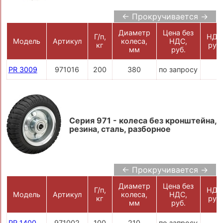
← Прокручивается →
Диаметр
Цена без
Г/п,
НДС
Модель
Артикул
колеса,
НДС,
кг
руб.
мм
руб.
PR 3009
971016
200
380
по запросу
Серия 971 - колеса без кронштейна,
резина, сталь, разборное
← Прокручивается →
Диаметр
Цена без
Г/п,
НДС
Модель
Артикул
колеса,
НДС,
кг
руб.
мм
руб.
PR 1400
971002
100
210
по запросу