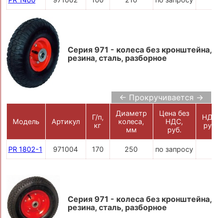
Серия 971 - колеса без кронштейна,
резина, сталь, разборное
← Прокручивается →
Диаметр
Цена без
Г/п,
НДС
Модель
Артикул
колеса,
НДС,
кг
руб.
мм
руб.
PR 1802-1
971004
170
250
по запросу
Серия 971 - колеса без кронштейна,
резина, сталь, разборное