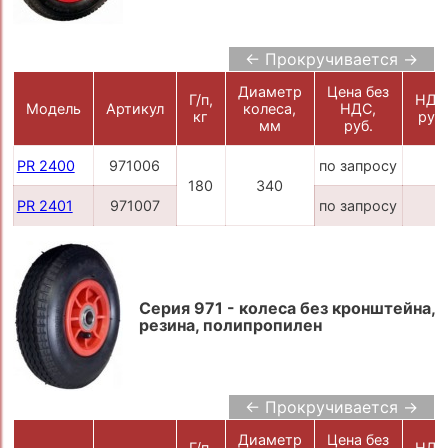
← Прокручивается →
Диаметр
Цена без
Г/п,
НДС
Модель
Артикул
колеса,
НДС,
кг
руб.
мм
руб.
PR 2400
971006
по запросу
180
340
PR 2401
971007
по запросу
Серия 971 - колеса без кронштейна,
резина, полипропилен
← Прокручивается →
Диаметр
Цена без
Г/п,
НДС