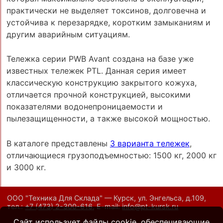
практически не выделяет токсинов, долговечна и
устойчива к перезарядке, коротким замыканиям и
другим аварийным ситуациям.
Тележка серии PWB Avant создана на базе уже
известных тележек PTL. Данная серия имеет
классическую конструкцию закрытого кожуха,
отличается прочной конструкцией, высокими
показателями водонепроницаемости и
пылезащищенности, а также высокой мощностью.
В каталоге представлены
3 варианта тележек
,
отличающиеся грузоподъемностью: 1500 кг, 2000 кг
и 3000 кг.
ООО "Техника Для Склада" — Курск, ул. Энгельса, д.109,
тел.:
+7 (473) 2-300-616
,
E-mail:
info@pt-kursk.ru
Сайт использует файлы cookie, обеспечивающие