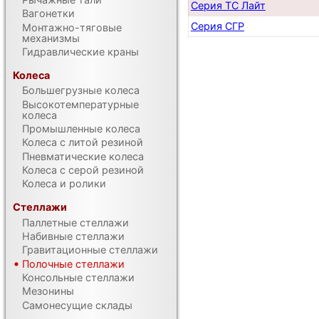
Серия ТС Лайт
Вагонетки
Серия СГР
Монтажно-тяговые
механизмы
Гидравлические краны
Колеса
Большегрузные колеса
Высокотемпературные
колеса
Промышленные колеса
Колеса с литой резиной
Пневматические колеса
Колеса с серой резиной
Колеса и ролики
Стеллажи
Паллетные стеллажи
Набивные стеллажи
Гравитационные стеллажи
Полочные стеллажи
Консольные стеллажи
Мезонины
Самонесущие склады