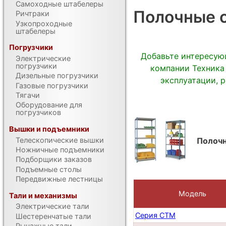
Самоходные штабелеры
Полочные 
Ричтраки
Узкопроходные
штабелеры
Погрузчики
Добавьте интересую
Электрические
погрузчики
компании Техника
Дизельные погрузчики
эксплуатации, 
Газовые погрузчики
Тягачи
Оборудование для
погрузчиков
Вышки и подъемники
Телескопические вышки
Полоч
Ножничные подъемники
Подборщики заказов
Подъемные столы
Передвижные лестницы
Модель
Тали и механизмы
Электрические тали
Серия СТМ
Шестеренчатые тали
Рычажные тали