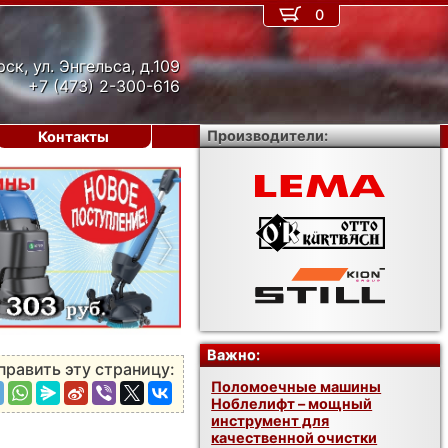
0
рск, ул. Энгельса, д.109
+7 (473) 2-300-616
Производители:
Контакты
›
Важно:
править эту страницу:
Поломоечные машины
Ноблелифт – мощный
инструмент для
качественной очистки