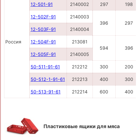
12-501-91
2140002
297
198
12-502F-91
2140003
396
297
12-503F-91
2140004
Россия
12-504F-91
213081
594
396
12-505F-91
2140005
50-511-91-61
212212
300
200
50-512-1-91-61
212213
400
300
50-513-91-61
212214
600
400
Пластиковые ящики для мяса