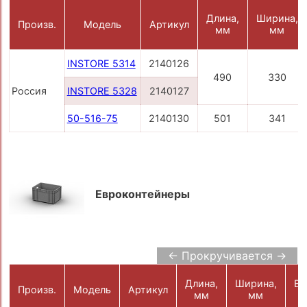
Длина,
Ширина,
Произв.
Модель
Артикул
мм
мм
INSTORE 5314
2140126
490
330
Россия
INSTORE 5328
2140127
50-516-75
2140130
501
341
Евроконтейнеры
← Прокручивается →
Длина,
Ширина,
Вы
Произв.
Модель
Артикул
мм
мм