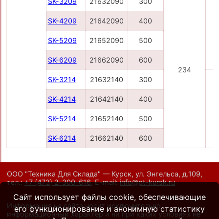
SK-3209
21632090
300
SK-4209
21642090
400
SK-5209
21652090
500
SK-6209
21662090
600
234
SK-3214
21632140
300
SK-4214
21642140
400
SK-5214
21652140
500
SK-6214
21662140
600
ООО "Техника Для Склада" — Курск, ул. Энгельса, д.109,
тел.:
+7 (473) 2-300-616
,
E-mail:
info@pt-kursk.ru
Сайт использует файлы cookie, обеспечивающие
Информация на сайте носит исключительно
его функционирование и анонимную статистику
информационный характер и ни при каких условиях не