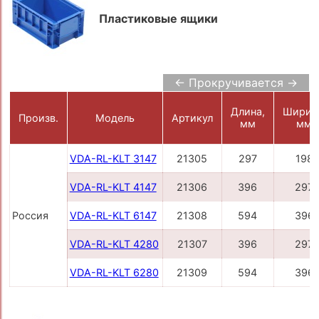
Пластиковые ящики
← Прокручивается →
Длина,
Ширин
Произв.
Модель
Артикул
мм
мм
VDA-RL-KLT 3147
21305
297
198
VDA-RL-KLT 4147
21306
396
297
Россия
VDA-RL-KLT 6147
21308
594
396
VDA-RL-KLT 4280
21307
396
297
VDA-RL-KLT 6280
21309
594
396