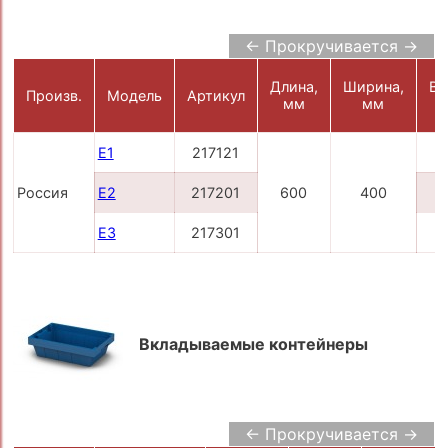
← Прокручивается →
Длина,
Ширина,
Вы
Произв.
Модель
Артикул
мм
мм
Е1
217121
Россия
E2
217201
600
400
E3
217301
Вкладываемые контейнеры
← Прокручивается →