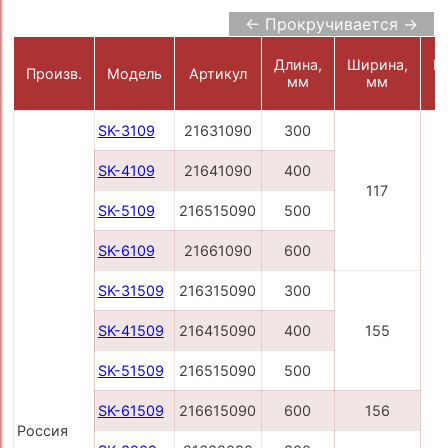
← Прокручивается →
Длина,
Ширина,
В
Произв.
Модель
Артикул
мм
мм
SK-3109
21631090
300
SK-4109
21641090
400
117
SK-5109
216515090
500
SK-6109
21661090
600
SK-31509
216315090
300
SK-41509
216415090
400
155
SK-51509
216515090
500
SK-61509
216615090
600
156
Россия