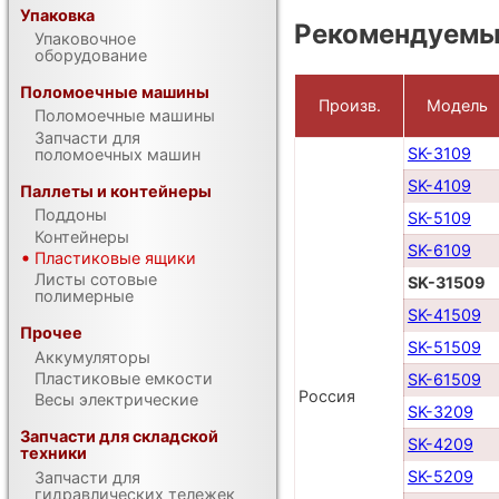
Упаковка
Рекомендуемы
Упаковочное
оборудование
Поломоечные машины
Произв.
Модель
Поломоечные машины
Запчасти для
SK-3109
поломоечных машин
SK-4109
Паллеты и контейнеры
Поддоны
SK-5109
Контейнеры
SK-6109
Пластиковые ящики
Листы сотовые
SK-31509
полимерные
SK-41509
Прочее
SK-51509
Аккумуляторы
Пластиковые емкости
SK-61509
Россия
Весы электрические
SK-3209
Запчасти для складской
SK-4209
техники
SK-5209
Запчасти для
гидравлических тележек