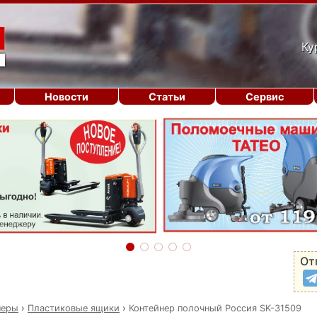
Ку
Новости
Статьи
Сервис
От
неры
›
Пластиковые ящики
›
Контейнер полочный Россия SK-31509