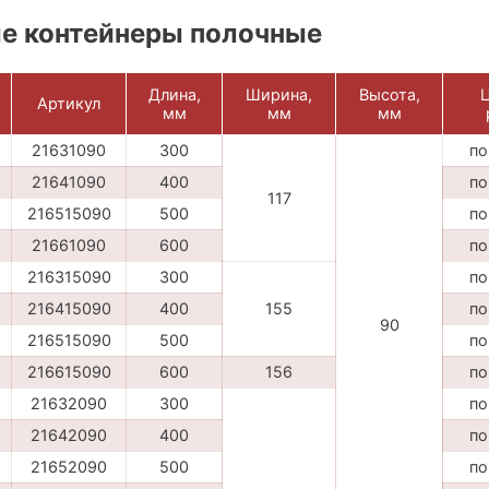
е контейнеры полочные
Длина,
Ширина,
Высота,
Ц
Артикул
мм
мм
мм
21631090
300
по
21641090
400
по
117
216515090
500
по
21661090
600
по
216315090
300
по
216415090
400
155
по
90
216515090
500
по
216615090
600
156
по
21632090
300
по
21642090
400
по
21652090
500
по