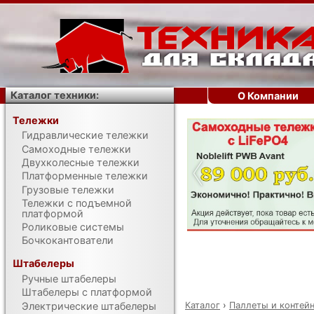
Каталог техники:
О Компании
Тележки
Гидравлические тележки
‹
Самоходные тележки
Двухколесные тележки
Платформенные тележки
Грузовые тележки
Тележки с подъемной
платформой
Роликовые системы
Бочкокантователи
Штабелеры
Ручные штабелеры
Штабелеры с платформой
Каталог
›
Паллеты и контей
Электрические штабелеры