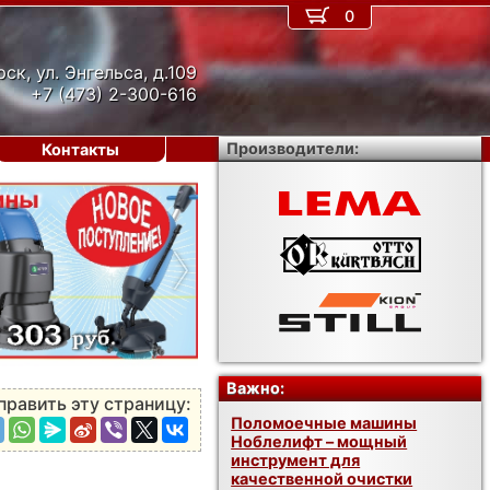
0
рск, ул. Энгельса, д.109
+7 (473) 2-300-616
Производители:
Контакты
›
Важно:
править эту страницу:
Поломоечные машины
Ноблелифт – мощный
инструмент для
качественной очистки