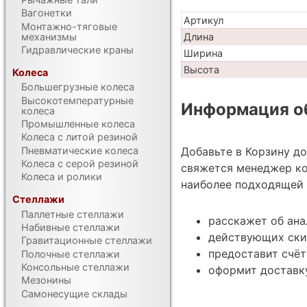
Вагонетки
Артикул
Монтажно-тяговые
механизмы
Длина
Гидравлические краны
Ширина
Высота
Колеса
Большегрузные колеса
Высокотемпературные
Информация об
колеса
Промышленные колеса
Колеса с литой резиной
Пневматические колеса
Добавьте в Корзину д
Колеса с серой резиной
свяжется менеджер ко
Колеса и ролики
наиболее подходящей 
Стеллажи
Паллетные стеллажи
расскажет об ана
Набивные стеллажи
действующих ски
Гравитационные стеллажи
предоставит счёт
Полочные стеллажи
Консольные стеллажи
оформит доставку
Мезонины
Самонесущие склады