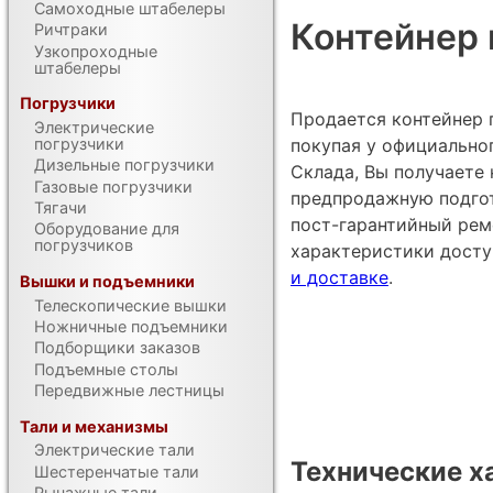
Самоходные штабелеры
Контейнер 
Ричтраки
Узкопроходные
штабелеры
Погрузчики
Продается контейнер 
Электрические
покупая у официально
погрузчики
Дизельные погрузчики
Склада, Вы получаете 
Газовые погрузчики
предпродажную подгот
Тягачи
пост-гарантийный рем
Оборудование для
погрузчиков
характеристики дост
и доставке
.
Вышки и подъемники
Телескопические вышки
Ножничные подъемники
Подборщики заказов
Подъемные столы
Передвижные лестницы
Тали и механизмы
Электрические тали
Технические х
Шестеренчатые тали
Рычажные тали