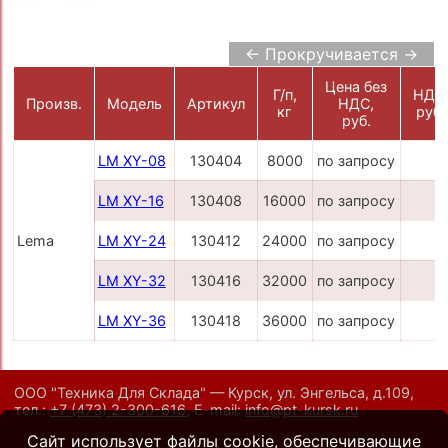
← Прокручивается →
Цена без
Г/п,
НДС
Произв.
Модель
Артикул
НДС,
кг
руб.
руб.
LM XY-08
130404
8000
по запросу
LM XY-16
130408
16000
по запросу
Lema
LM XY-24
130412
24000
по запросу
LM XY-32
130416
32000
по запросу
LM XY-36
130418
36000
по запросу
ООО "Техника Для Склада" — Курск, ул. Энгельса, д.109,
тел.:
+7 (473) 2-300-616
,
E-mail:
info@pt-kursk.ru
Сайт использует файлы cookie, обеспечивающие