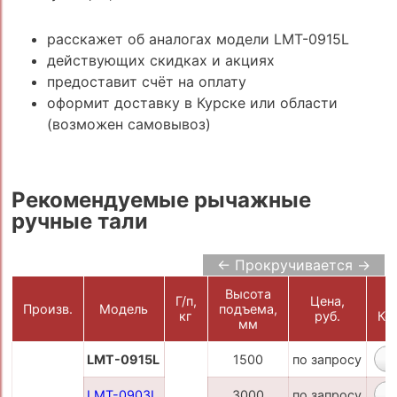
расскажет об аналогах модели LMT-0915L
действующих скидках и акциях
предоставит счёт на оплату
оформит доставку в Курске или области
(возможен самовывоз)
Рекомендуемые рычажные
ручные тали
← Прокручивается →
Высота
Г/п,
Цена,
Произв.
Модель
подъема,
кг
руб.
Ко
мм
LMT-0915L
1500
по запросу
LMT-0903L
3000
по запросу