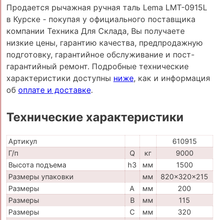
Продается рычажная ручная таль Lema LMT-0915L
в Курске - покупая у официального поставщика
компании Техника Для Склада, Вы получаете
низкие цены, гарантию качества, предпродажную
подготовку, гарантийное обслуживание и пост-
гарантийный ремонт. Подробные технические
характеристики доступны
ниже
, как и информация
об
оплате и доставке
.
Технические характеристики
Артикул
610915
Г/п
Q
кг
9000
Высота подъема
h3
мм
1500
Размеры упаковки
мм
820x320x215
Размеры
A
мм
200
Размеры
B
мм
115
Размеры
C
мм
320