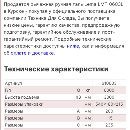
Продается рычажная ручная таль Lema LMT-0603L
в Курске - покупая у официального поставщика
компании Техника Для Склада, Вы получаете
низкие цены, гарантию качества, предпродажную
подготовку, гарантийное обслуживание и пост-
гарантийный ремонт. Подробные технические
характеристики доступны
ниже
, как и информация
об
оплате и доставке
.
Технические характеристики
Артикул
610603
Г/п
Q
кг
6000
Высота подъема
h3
мм
3000
Размеры упаковки
мм
540x180x215
Размеры
A
мм
200
Размеры
B
мм
115
Размеры
C
мм
235