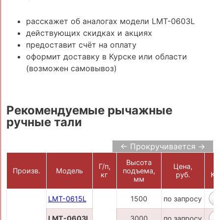
расскажет об аналогах модели LMT-0603L
действующих скидках и акциях
предоставит счёт на оплату
оформит доставку в Курске или области
(возможен самовывоз)
Рекомендуемые рычажные
ручные тали
← Прокручивается →
Высота
Г/п,
Цена,
Произв.
Модель
подъема,
кг
руб.
Ко
мм
LMT-0615L
1500
по запросу
LMT-0603L
3000
по запросу