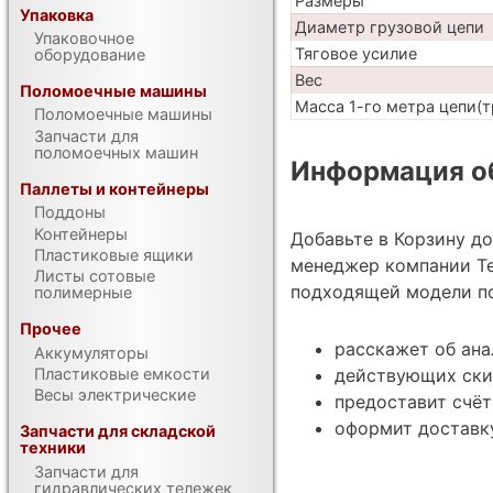
Размеры
Упаковка
Диаметр грузовой цепи
Упаковочное
Тяговое усилие
оборудование
Вес
Поломоечные машины
Масса 1-го метра цепи(т
Поломоечные машины
Запчасти для
поломоечных машин
Информация об
Паллеты и контейнеры
Поддоны
Контейнеры
Добавьте в Корзину д
Пластиковые ящики
менеджер компании Те
Листы сотовые
подходящей модели по
полимерные
Прочее
расскажет об ана
Аккумуляторы
Пластиковые емкости
действующих ски
Весы электрические
предоставит счёт
оформит доставку
Запчасти для складской
техники
Запчасти для
гидравлических тележек