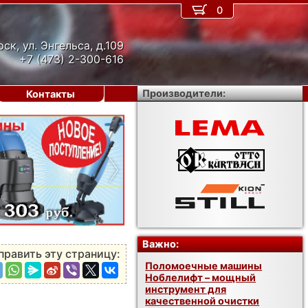
0
рск, ул. Энгельса, д.109
+7 (473) 2-300-616
Производители:
Контакты
›
Важно:
править эту страницу:
Поломоечные машины
Ноблелифт – мощный
инструмент для
качественной очистки