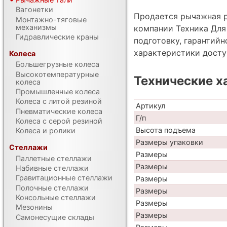
Вагонетки
Продается рычажная р
Монтажно-тяговые
механизмы
компании Техника Для
Гидравлические краны
подготовку, гарантий
характеристики дост
Колеса
Большегрузные колеса
Высокотемпературные
Технические х
колеса
Промышленные колеса
Колеса с литой резиной
Артикул
Пневматические колеса
Г/п
Колеса с серой резиной
Высота подъема
Колеса и ролики
Размеры упаковки
Стеллажи
Размеры
Паллетные стеллажи
Размеры
Набивные стеллажи
Гравитационные стеллажи
Размеры
Полочные стеллажи
Размеры
Консольные стеллажи
Размеры
Мезонины
Размеры
Самонесущие склады