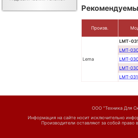
Рекомендуемы
Произв.
Мо
LMT-03
LMT-03
Lema
LMT-03
LMT-03
LMT-031
ООО "Техника Для Скл
Информация на сайте носит исключительно инфор
Производители оставляют за собой право в