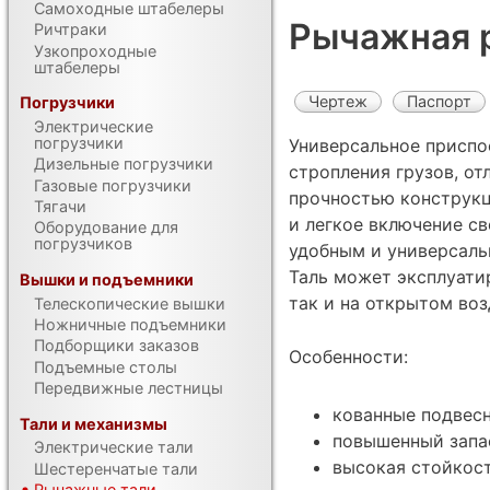
Самоходные штабелеры
Рычажная р
Ричтраки
Узкопроходные
штабелеры
Чертеж
Паспорт
Погрузчики
Электрические
погрузчики
Универсальное приспо
Дизельные погрузчики
стропления грузов, о
Газовые погрузчики
прочностью конструкц
Тягачи
и легкое включение св
Оборудование для
погрузчиков
удобным и универсал
Таль может эксплуати
Вышки и подъемники
так и на открытом воз
Телескопические вышки
Ножничные подъемники
Подборщики заказов
Особенности:
Подъемные столы
Передвижные лестницы
кованные подвес
Тали и механизмы
повышенный запа
Электрические тали
высокая стойкос
Шестеренчатые тали
Рычажные тали