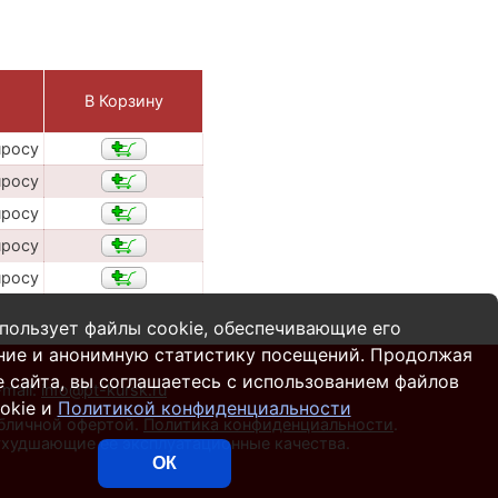
В Корзину
просу
просу
просу
просу
просу
пользует файлы cookie, обеспечивающие его
ние и анонимную статистику посещений. Продолжая
 сайта, вы соглашаетесь с использованием файлов
-mail:
info@pt-kursk.ru
okie и
Политикой конфиденциальности
убличной офертой.
Политика конфиденциальности
.
 ухудшающие ее эксплуатационные качества.
ОК