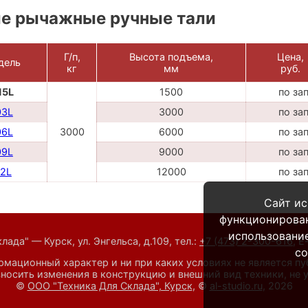
е рычажные ручные тали
Г/п,
Высота подъема,
Цена,
дель
кг
мм
руб.
15L
1500
по за
03L
3000
по за
06L
3000
6000
по за
09L
9000
по за
2L
12000
по за
Сайт ис
функционирова
использование
ада" — Курск, ул. Энгельса, д.109,
тел.:
+7 (473) 2-300-616
,
E
co
мационный характер и ни при каких условиях не является п
носить изменения в конструкцию и внешний вид техники, не
©
ООО "Техника Для Склада", Курск
, ©
al-studio.ru
, 2026