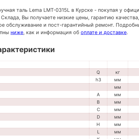
учная таль Lema LMT-0315L в Курске - покупая у офиц
 Склада, Вы получаете низкие цены, гарантию качеств
ное обслуживание и пост-гарантийный ремонт. Подробн
упны
ниже
, как и информация об
оплате и доставке
.
арактеристики
Q
кг
h3
мм
мм
A
мм
B
мм
C
мм
D
мм
H
мм
L
мм