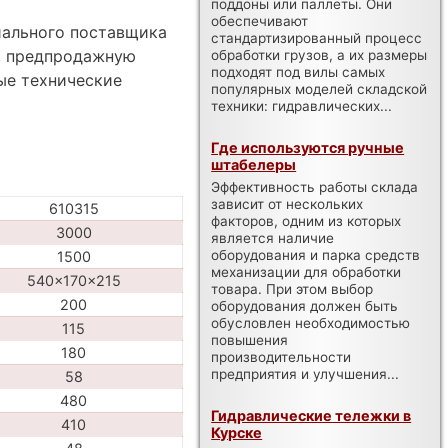
поддоны или паллеты. Они
обеспечивают
иального поставщика
стандартизированный процесс
а, предпродажную
обработки грузов, а их размеры
подходят под вилы самых
ые технические
популярных моделей складской
техники: гидравлических...
Где используются ручные
штабелеры
Эффективность работы склада
зависит от нескольких
610315
факторов, одним из которых
3000
является наличие
оборудования и парка средств
1500
механизации для обработки
540x170x215
товара. При этом выбор
200
оборудования должен быть
обусловлен необходимостью
115
повышения
180
производительности
предприятия и улучшения...
58
480
Гидравлические тележки в
410
Курске