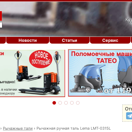
Ку
Новости
Статьи
Сервис
От
›
Рычажные тали
›
Рычажная ручная таль Lema LMT-0315L