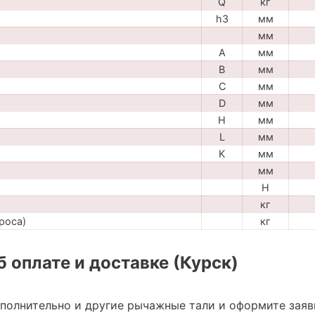
Q
кг
h3
мм
мм
A
мм
B
мм
C
мм
D
мм
H
мм
L
мм
K
мм
мм
H
кг
роса)
кг
 оплате и доставке (Курск)
ополнительно и другие рычажные тали и оформите заяв