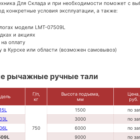
хника Для Склада и при необходимости поможет с вы
д конкретные условия эксплуатации, а также:
алогах модели LMT-07509L
дках и акциях
 на оплату
 в Курске или области (возможен самовывоз)
е рычажные ручные тали
Г/п,
Высота подъема,
Цена,
дель
кг
мм
руб.
15L
1500
по за
03L
3000
по за
06L
750
6000
по за
509L
9000
по за