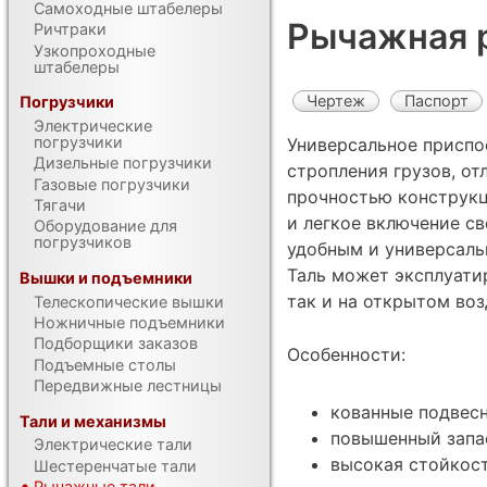
Самоходные штабелеры
Рычажная 
Ричтраки
Узкопроходные
штабелеры
Чертеж
Паспорт
Погрузчики
Электрические
погрузчики
Универсальное приспо
Дизельные погрузчики
стропления грузов, о
Газовые погрузчики
прочностью конструкц
Тягачи
и легкое включение св
Оборудование для
погрузчиков
удобным и универсал
Таль может эксплуати
Вышки и подъемники
так и на открытом воз
Телескопические вышки
Ножничные подъемники
Подборщики заказов
Особенности:
Подъемные столы
Передвижные лестницы
кованные подвес
Тали и механизмы
повышенный запа
Электрические тали
высокая стойкос
Шестеренчатые тали
Рычажные тали