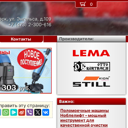
0
рск, ул. Энгельса, д.109
+7 (473) 2-300-616
Производители:
Контакты
›
Важно:
править эту страницу:
Поломоечные машины
Ноблелифт – мощный
инструмент для
качественной очистки