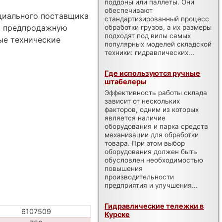
поддоны или паллеты. Они
обеспечивают
ициального поставщика
стандартизированный процесс
а, предпродажную
обработки грузов, а их размеры
подходят под вилы самых
ые технические
популярных моделей складской
техники: гидравлических...
Где используются ручные
штабелеры
Эффективность работы склада
зависит от нескольких
факторов, одним из которых
является наличие
оборудования и парка средств
механизации для обработки
товара. При этом выбор
оборудования должен быть
обусловлен необходимостью
повышения
производительности
предприятия и улучшения...
Гидравлические тележки в
6107509
Курске