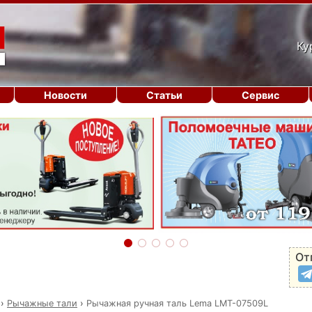
Ку
Новости
Статьи
Сервис
От
›
Рычажные тали
›
Рычажная ручная таль Lema LMT-07509L