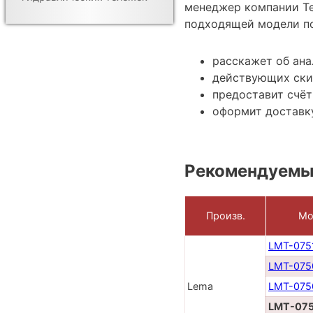
менеджер компании Те
подходящей модели по
расскажет об ан
действующих ски
предоставит счёт
оформит доставку
Рекомендуемы
Произв.
Мо
LMT-075
LMT-075
Lema
LMT-075
LMT-07