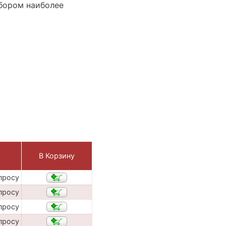
бором наиболее
В Корзину
просу
просу
просу
просу