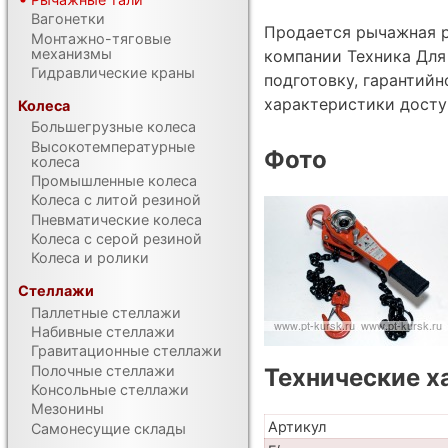
Вагонетки
Продается рычажная р
Монтажно-тяговые
механизмы
компании Техника Для
Гидравлические краны
подготовку, гарантий
характеристики дост
Колеса
Большегрузные колеса
Высокотемпературные
Фото
колеса
Промышленные колеса
Колеса с литой резиной
Пневматические колеса
Колеса с серой резиной
Колеса и ролики
Стеллажи
Паллетные стеллажи
Набивные стеллажи
Гравитационные стеллажи
Полочные стеллажи
Технические х
Консольные стеллажи
Мезонины
Артикул
Самонесущие склады