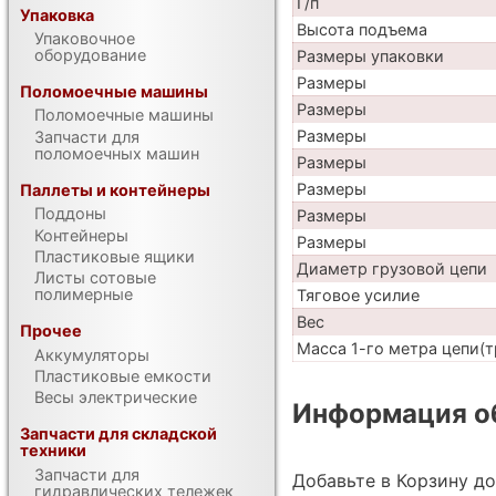
Г/п
Упаковка
Высота подъема
Упаковочное
оборудование
Размеры упаковки
Размеры
Поломоечные машины
Размеры
Поломоечные машины
Размеры
Запчасти для
поломоечных машин
Размеры
Размеры
Паллеты и контейнеры
Поддоны
Размеры
Контейнеры
Размеры
Пластиковые ящики
Диаметр грузовой цепи
Листы сотовые
полимерные
Тяговое усилие
Вес
Прочее
Масса 1-го метра цепи(т
Аккумуляторы
Пластиковые емкости
Весы электрические
Информация об
Запчасти для складской
техники
Запчасти для
Добавьте в Корзину д
гидравлических тележек