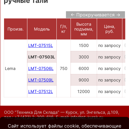
ручные тали
← Прокручивается →
Высота
Г/п,
Цена,
Произв.
Модель
подъема,
кг
руб.
К
мм
LMT-07515L
1500
по запросу
LMT-07503L
3000
по запросу
Lema
LMT-07506L
750
6000
по запросу
LMT-07509L
9000
по запросу
LMT-07512L
12000
по запросу
ООО "Техника Для Склада" — Курск, ул. Энгельса, д.109,
тел.:
+7 (473) 2-300-616
,
E-mail:
info@pt-kursk.ru
Сайт использует файлы cookie, обеспечивающие