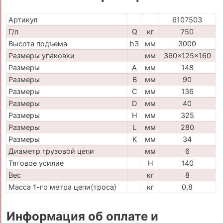
Артикул
6107503
Г/п
Q
кг
750
Высота подъема
h3
мм
3000
Размеры упаковки
мм
360x125x160
Размеры
A
мм
148
Размеры
B
мм
90
Размеры
C
мм
136
Размеры
D
мм
40
Размеры
H
мм
325
Размеры
L
мм
280
Размеры
K
мм
34
Диаметр грузовой цепи
мм
6
Тяговое усилие
H
140
Вес
кг
8
Масса 1-го метра цепи(троса)
кг
0,8
Информация об оплате и