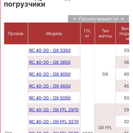
погрузчики
← Прокручивается →
Высо
Г/п,
Тип
Произв.
Модель
подъе
кг
мачты
мм
RC 40-20 - DX 3350
335
RC 40-20 - DX 3650
365
RC 40-20 - DX 4050
DX
405
RC 40-20 - DX 4550
455
RC 40-20 - DX 5050
505
RC 40-20 - DX FFL 2970
297
RC 40-20 - DX FFL 3270
327
DX FFL