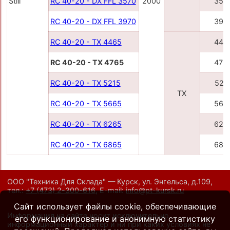
Still
RC 40-20 - DX FFL 3570
2000
357
RC 40-20 - DX FFL 3970
397
RC 40-20 - TX 4465
446
RC 40-20 - TX 4765
476
RC 40-20 - TX 5215
521
TX
RC 40-20 - TX 5665
566
RC 40-20 - TX 6265
626
RC 40-20 - TX 6865
686
ООО "Техника Для Склада" — Курск, ул. Энгельса, д.109,
тел.:
+7 (473) 2-300-616
,
E-mail:
info@pt-kursk.ru
Сайт использует файлы cookie, обеспечивающие
Информация на сайте носит исключительно
его функционирование и анонимную статистику
информационный характер и ни при каких условиях не