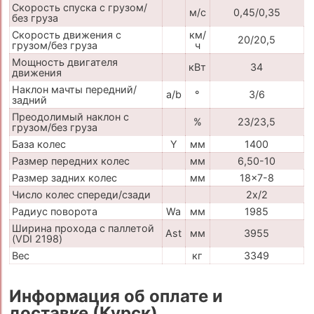
Скорость спуска с грузом/
м/с
0,45/0,35
без груза
Скорость движения с
км/
20/20,5
грузом/без груза
ч
Мощность двигателя
кВт
34
движения
Наклон мачты передний/
a/b
°
3/6
задний
Преодолимый наклон с
%
23/23,5
грузом/без груза
База колес
Y
мм
1400
Размер передних колес
мм
6,50-10
Размер задних колес
мм
18x7-8
Число колес спереди/сзади
2x/2
Радиус поворота
Wa
мм
1985
Ширина прохода с паллетой
Ast
мм
3955
(VDI 2198)
Вес
кг
3349
Информация об оплате и
доставке (Курск)