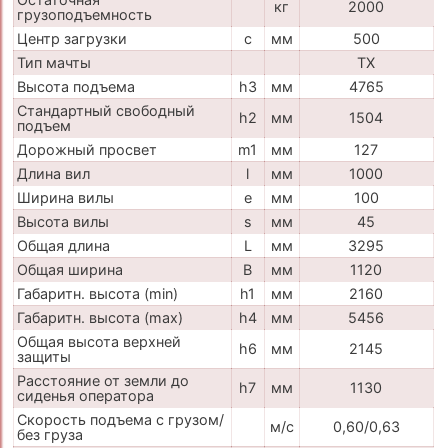
кг
2000
грузоподъемность
Центр загрузки
c
мм
500
Тип мачты
TX
Высота подъема
h3
мм
4765
Стандартный свободный
h2
мм
1504
подъем
Дорожный просвет
m1
мм
127
Длина вил
l
мм
1000
Ширина вилы
e
мм
100
Высота вилы
s
мм
45
Общая длина
L
мм
3295
Общая ширина
B
мм
1120
Габаритн. высота (min)
h1
мм
2160
Габаритн. высота (max)
h4
мм
5456
Общая высота верхней
h6
мм
2145
защиты
Расстояние от земли до
h7
мм
1130
сиденья оператора
Скорость подъема с грузом/
м/с
0,60/0,63
без груза