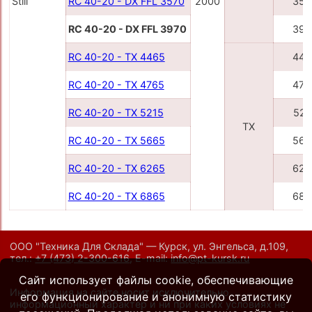
Still
RC 40-20 - DX FFL 3570
2000
357
RC 40-20 - DX FFL 3970
397
RC 40-20 - TX 4465
446
RC 40-20 - TX 4765
476
RC 40-20 - TX 5215
521
TX
RC 40-20 - TX 5665
566
RC 40-20 - TX 6265
626
RC 40-20 - TX 6865
686
ООО "Техника Для Склада" — Курск, ул. Энгельса, д.109,
тел.:
+7 (473) 2-300-616
,
E-mail:
info@pt-kursk.ru
Сайт использует файлы cookie, обеспечивающие
Информация на сайте носит исключительно
его функционирование и анонимную статистику
информационный характер и ни при каких условиях не