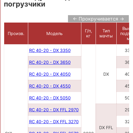
погрузчики
← Прокручивается →
Высо
Г/п,
Тип
Произв.
Модель
подъе
кг
мачты
м
RC 40-20 - DX 3350
335
RC 40-20 - DX 3650
365
RC 40-20 - DX 4050
DX
405
RC 40-20 - DX 4550
455
RC 40-20 - DX 5050
505
RC 40-20 - DX FFL 2970
297
RC 40-20 - DX FFL 3270
327
DX FFL