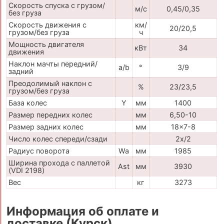
Скорость спуска с грузом/
м/с
0,45/0,35
без груза
Скорость движения с
км/
20/20,5
грузом/без груза
ч
Мощность двигателя
кВт
34
движения
Наклон мачты передний/
a/b
°
3/9
задний
Преодолимый наклон с
%
23/23,5
грузом/без груза
База колес
Y
мм
1400
Размер передних колес
мм
6,50-10
Размер задних колес
мм
18x7-8
Число колес спереди/сзади
2x/2
Радиус поворота
Wa
мм
1985
Ширина прохода с паллетой
Ast
мм
3930
(VDI 2198)
Вес
кг
3273
Информация об оплате и
доставке (Курск)