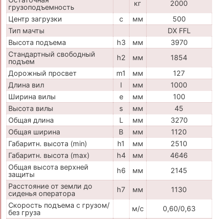
кг
2000
грузоподъемность
Центр загрузки
c
мм
500
Тип мачты
DX FFL
Высота подъема
h3
мм
3970
Стандартный свободный
h2
мм
1854
подъем
Дорожный просвет
m1
мм
127
Длина вил
l
мм
1000
Ширина вилы
e
мм
100
Высота вилы
s
мм
45
Общая длина
L
мм
3270
Общая ширина
B
мм
1120
Габаритн. высота (min)
h1
мм
2510
Габаритн. высота (max)
h4
мм
4646
Общая высота верхней
h6
мм
2145
защиты
Расстояние от земли до
h7
мм
1130
сиденья оператора
Скорость подъема с грузом/
м/с
0,60/0,63
без груза