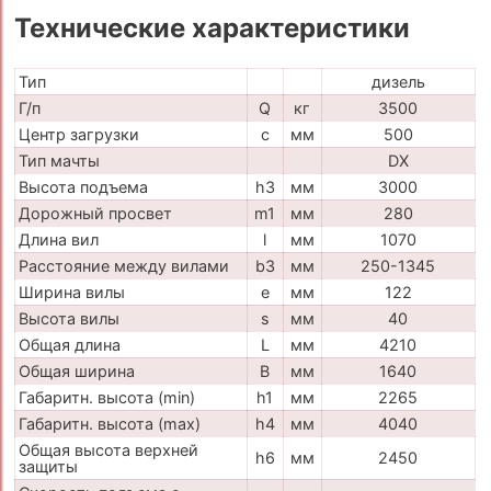
Технические характеристики
Тип
дизель
Г/п
Q
кг
3500
Центр загрузки
c
мм
500
Тип мачты
DX
Высота подъема
h3
мм
3000
Дорожный просвет
m1
мм
280
Длина вил
l
мм
1070
Расстояние между вилами
b3
мм
250-1345
Ширина вилы
e
мм
122
Высота вилы
s
мм
40
Общая длина
L
мм
4210
Общая ширина
B
мм
1640
Габаритн. высота (min)
h1
мм
2265
Габаритн. высота (max)
h4
мм
4040
Общая высота верхней
h6
мм
2450
защиты