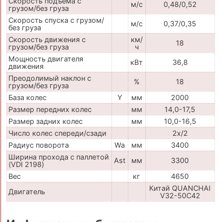
Скорость подъема с
м/с
0,48/0,52
грузом/без груза
Скорость спуска с грузом/
м/с
0,37/0,35
без груза
Скорость движения с
км/
18
грузом/без груза
ч
Мощность двигателя
кВт
36,8
движения
Преодолимый наклон с
%
18
грузом/без груза
База колес
Y
мм
2000
Размер передних колес
мм
14,0-17,5
Размер задних колес
мм
10,0-16,5
Число колес спереди/сзади
2x/2
Радиус поворота
Wa
мм
3400
Ширина прохода с паллетой
Ast
мм
3300
(VDI 2198)
Вес
кг
4650
Китай QUANCHAI
Двигатель
V32-50C42