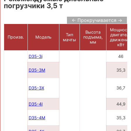
погрузчики 3,5 т
← Прокручивается →
Мощност
Высота
Тип
двигател
Произв.
Модель
подъема,
мачты
движения
мм
кВт
D35-3i
46
D35-3M
35,3
D35-3X
36,7
D35-4I
44,9
D35-4M
35,3