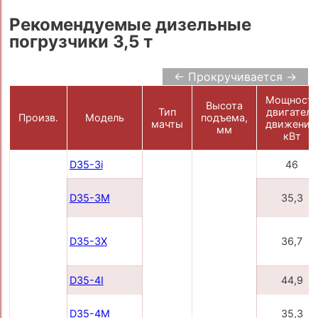
Рекомендуемые дизельные
погрузчики 3,5 т
← Прокручивается →
Мощност
Высота
Тип
двигателя
Произв.
Модель
подъема,
мачты
движения
мм
кВт
D35-3i
46
D35-3M
35,3
D35-3X
36,7
D35-4I
44,9
D35-4M
35,3