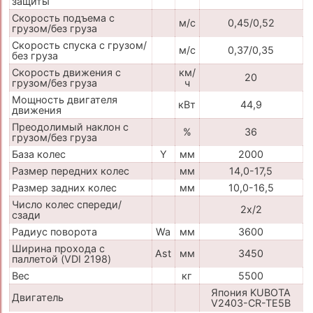
защиты
Скорость подъема с
м/с
0,45/0,52
грузом/без груза
Скорость спуска с грузом/
м/с
0,37/0,35
без груза
Скорость движения с
км/
20
грузом/без груза
ч
Мощность двигателя
кВт
44,9
движения
Преодолимый наклон с
%
36
грузом/без груза
База колес
Y
мм
2000
Размер передних колес
мм
14,0-17,5
Размер задних колес
мм
10,0-16,5
Число колес спереди/
2x/2
сзади
Радиус поворота
Wa
мм
3600
Ширина прохода с
Ast
мм
3450
паллетой (VDI 2198)
Вес
кг
5500
Япония KUBOTA
Двигатель
V2403-CR-TE5B