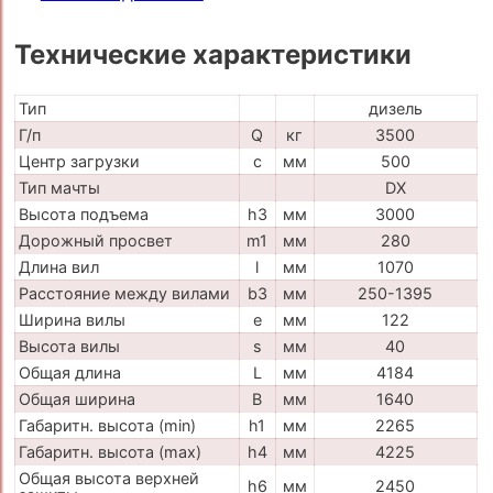
Технические характеристики
Тип
дизель
Г/п
Q
кг
3500
Центр загрузки
c
мм
500
Тип мачты
DX
Высота подъема
h3
мм
3000
Дорожный просвет
m1
мм
280
Длина вил
l
мм
1070
Расстояние между вилами
b3
мм
250-1395
Ширина вилы
e
мм
122
Высота вилы
s
мм
40
Общая длина
L
мм
4184
Общая ширина
B
мм
1640
Габаритн. высота (min)
h1
мм
2265
Габаритн. высота (max)
h4
мм
4225
Общая высота верхней
h6
мм
2450