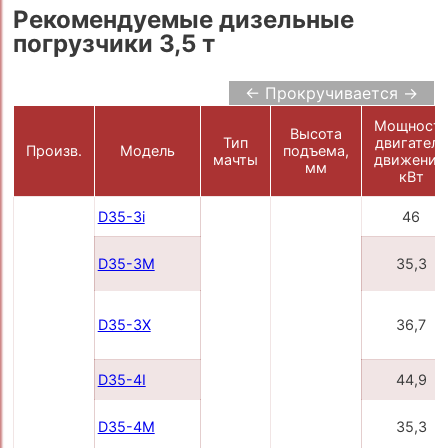
Рекомендуемые дизельные
погрузчики 3,5 т
← Прокручивается →
Мощност
Высота
Тип
двигателя
Произв.
Модель
подъема,
мачты
движения
мм
кВт
D35-3i
46
D35-3M
35,3
D35-3X
36,7
D35-4I
44,9
D35-4M
35,3