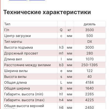
Технические характеристики
Тип
дизель
Г/п
Q
кг
3500
Центр загрузки
c
мм
500
Тип мачты
DX
Высота подъема
h3
мм
3000
Дорожный просвет
m1
мм
280
Длина вил
l
мм
1070
Расстояние между вилами
b3
мм
250-1395
Ширина вилы
e
мм
122
Высота вилы
s
мм
40
Общая длина
L
мм
4184
Общая ширина
B
мм
1640
Габаритн. высота (min)
h1
мм
2265
Габаритн. высота (max)
h4
мм
4225
Общая высота верхней
h6
мм
2450