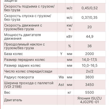
защиты
Скорость подъема с грузом/
м/с
0,45/0,52
без груза
Скорость спуска с грузом/
м/с
0,37/0,35
без груза
Скорость движения с
км/
20
грузом/без груза
ч
Мощность двигателя
кВт
44,9
движения
Преодолимый наклон с
%
36
грузом/без груза
База колес
Y
мм
2000
Размер передних колес
мм
14,0-17,5
Размер задних колес
мм
10,0-16,5
Число колес спереди/сзади
2x/2
Радиус поворота
Wa
мм
3600
Ширина прохода с паллетой
Ast
мм
3450
(VDI 2198)
Вес
кг
5500
Япония ISUZU
Двигатель
4JG2PE-01