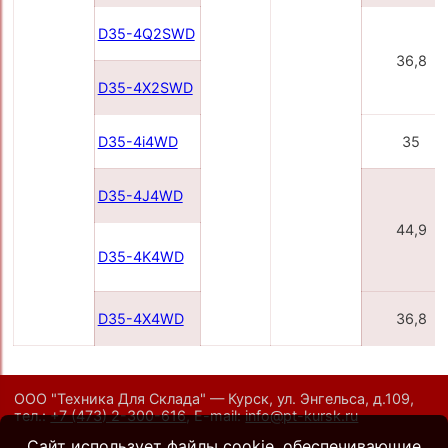
D35-4Q2SWD
36,8
D35-4X2SWD
D35-4i4WD
35
D35-4J4WD
44,9
D35-4K4WD
D35-4X4WD
36,8
ООО "Техника Для Склада" — Курск, ул. Энгельса, д.109,
тел.:
+7 (473) 2-300-616
,
E-mail:
info@pt-kursk.ru
Сайт использует файлы cookie, обеспечивающие