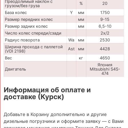
Преодолимый наклон с
%
20
грузом/без груза
База колес
Y
мм
1750
Размер передних колес
мм
9-15
Размер задних колес
мм
6,5-10
Число колес спереди/сзади
2x/2
Радиус поворота
Wa
мм
2530
Ширина прохода с паллетой
Ast
мм
4428
(VDI 2198)
Вес
кг
4650
Япония
Двигатель
Mitsubishi S4S-
474
Информация об оплате и
доставке (Курск)
Добавьте в Корзину дополнительно и другие
дизельные погрузчики и оформите заявку — с Вами