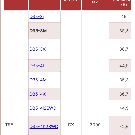
мм
кВт
D35-3i
46
D35-3M
35,3
D35-3X
36,7
D35-4I
44,9
D35-4M
35,3
D35-4X
36,7
D35-4i2SWD
44,9
TRF
DX
3000
D35-4K2SWD
42,6