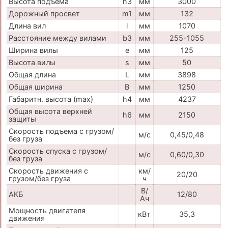
Высота подъема
h3
мм
3000
Дорожный просвет
m1
мм
132
Длина вил
l
мм
1070
Расстояние между вилами
b3
мм
255-1055
Ширина вилы
e
мм
125
Высота вилы
s
мм
50
Общая длина
L
мм
3898
Общая ширина
B
мм
1250
Габаритн. высота (max)
h4
мм
4237
Общая высота верхней
h6
мм
2150
защиты
Скорость подъема с грузом/
м/с
0,45/0,48
без груза
Скорость спуска с грузом/
м/с
0,60/0,30
без груза
Скорость движения с
км/
20/20
грузом/без груза
ч
В/
АКБ
12/80
Ач
Мощность двигателя
кВт
35,3
движения