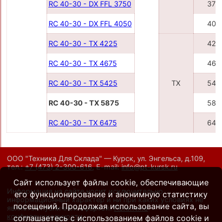
RC 40-30 - DX FFL 3750
375
RC 40-30 - DX FFL 4050
405
RC 40-30 - TX 4225
422
RC 40-30 - TX 4675
467
RC 40-30 - TX 5425
TX
542
RC 40-30 - TX 5875
587
RC 40-30 - TX 6475
647
ООО "Техника Для Склада" — Курск, ул. Энгельса, д.109,
тел.:
+7 (473) 2-300-616
,
E-mail:
info@pt-kursk.ru
Сайт использует файлы cookie, обеспечивающие
Информация на сайте носит исключительно
его функционирование и анонимную статистику
информационный характер и ни при каких условиях не
посещений. Продолжая использование сайта, вы
является публичной офертой.
Политика
конфиденциальности
.
соглашаетесь с использованием файлов cookie и