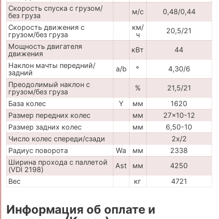
Скорость спуска с грузом/
м/с
0,48/0,44
без груза
Скорость движения с
км/
20,5/21
грузом/без груза
ч
Мощность двигателя
кВт
44
движения
Наклон мачты передний/
a/b
°
4,30/6
задний
Преодолимый наклон с
%
21,5/21
грузом/без груза
База колес
Y
мм
1620
Размер передних колес
мм
27x10-12
Размер задних колес
мм
6,50-10
Число колес спереди/сзади
2x/2
Радиус поворота
Wa
мм
2338
Ширина прохода с паллетой
Ast
мм
4250
(VDI 2198)
Вес
кг
4721
Информация об оплате и