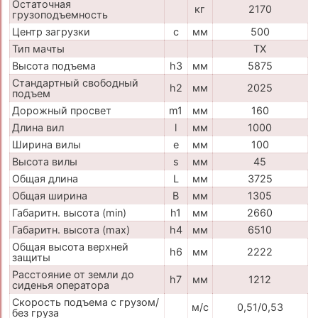
Остаточная
кг
2170
грузоподъемность
Центр загрузки
c
мм
500
Тип мачты
TX
Высота подъема
h3
мм
5875
Стандартный свободный
h2
мм
2025
подъем
Дорожный просвет
m1
мм
160
Длина вил
l
мм
1000
Ширина вилы
e
мм
100
Высота вилы
s
мм
45
Общая длина
L
мм
3725
Общая ширина
B
мм
1305
Габаритн. высота (min)
h1
мм
2660
Габаритн. высота (max)
h4
мм
6510
Общая высота верхней
h6
мм
2222
защиты
Расстояние от земли до
h7
мм
1212
сиденья оператора
Скорость подъема с грузом/
м/с
0,51/0,53
без груза