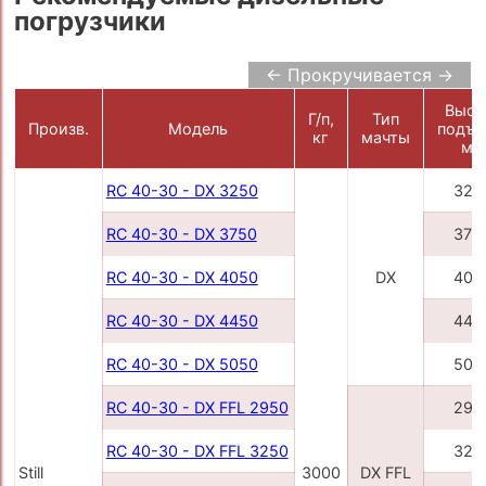
погрузчики
← Прокручивается →
Высо
Г/п,
Тип
Произв.
Модель
подъе
кг
мачты
мм
RC 40-30 - DX 3250
325
RC 40-30 - DX 3750
375
RC 40-30 - DX 4050
DX
405
RC 40-30 - DX 4450
445
RC 40-30 - DX 5050
505
RC 40-30 - DX FFL 2950
295
RC 40-30 - DX FFL 3250
325
Still
3000
DX FFL