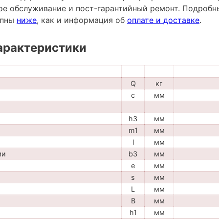
ное обслуживание и пост-гарантийный ремонт. Подробн
упны
ниже
, как и информация об
оплате и доставке
.
арактеристики
Q
кг
c
мм
h3
мм
m1
мм
l
мм
ми
b3
мм
e
мм
s
мм
L
мм
B
мм
h1
мм