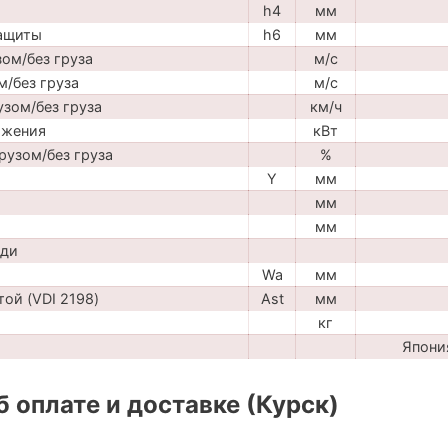
h4
мм
защиты
h6
мм
ом/без груза
м/с
м/без груза
м/с
узом/без груза
км/ч
ижения
кВт
рузом/без груза
%
Y
мм
мм
мм
ади
Wa
мм
ой (VDI 2198)
Ast
мм
кг
Япони
 оплате и доставке (Курск)