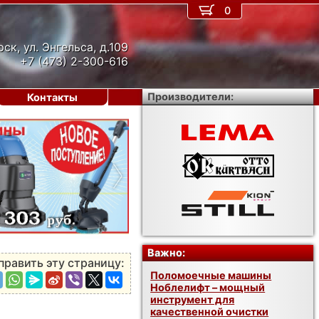
0
рск, ул. Энгельса, д.109
+7 (473) 2-300-616
Производители:
Контакты
›
Важно:
править эту страницу:
Поломоечные машины
Ноблелифт – мощный
инструмент для
качественной очистки