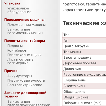
Упаковка
подготовку, гарантий
Упаковочное
характеристики дост
оборудование
Поломоечные машины
Технические х
Поломоечные машины
Запчасти для
поломоечных машин
Тип
Г/п
Паллеты и контейнеры
Поддоны
Центр загрузки
Контейнеры
Тип мачты
Пластиковые ящики
Высота подъема
Листы сотовые
полимерные
Дорожный просвет
Длина вил
Прочее
Расстояние между вила
Аккумуляторы
Ширина вилы
Пластиковые емкости
Весы электрические
Высота вилы
Общая длина
Запчасти для складской
техники
Общая ширина
Запчасти для
Габаритн. высота (min)
гидравлических тележек