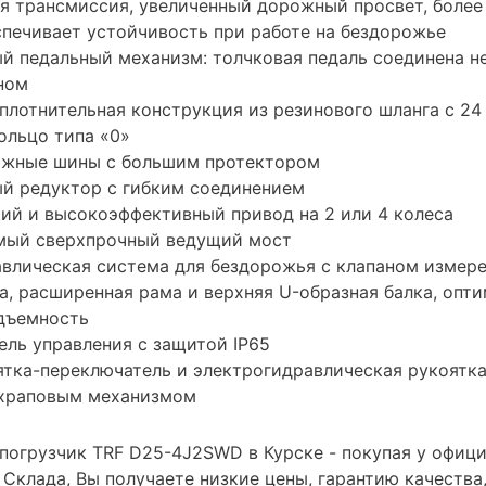
 трансмиссия, увеличенный дорожный просвет, более
спечивает устойчивость при работе на бездорожье
й педальный механизм: толчковая педаль соединена н
ном
плотнительная конструкция из резинового шланга с 24
ольцо типа «0»
жные шины с большим протектором
й редуктор с гибким соединением
ий и высокоэффективный привод на 2 или 4 колеса
мый сверхпрочный ведущий мост
влическая система для бездорожья с клапаном измере
а, расширенная рама и верхняя U-образная балка, опт
дъемность
ль управления с защитой IP65
тка-переключатель и электрогидравлическая рукоятка
 храповым механизмом
погрузчик TRF D25-4J2SWD в Курске - покупая у офиц
 Склада, Вы получаете низкие цены, гарантию качеств