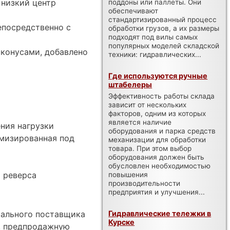
 низкий центр
поддоны или паллеты. Они
обеспечивают
стандартизированный процесс
епосредственно с
обработки грузов, а их размеры
подходят под вилы самых
популярных моделей складской
 конусами, добавлено
техники: гидравлических...
Где используются ручные
штабелеры
Эффективность работы склада
зависит от нескольких
факторов, одним из которых
является наличие
ния нагрузки
оборудования и парка средств
имизированная под
механизации для обработки
товара. При этом выбор
оборудования должен быть
обусловлен необходимостью
 реверса
повышения
производительности
предприятия и улучшения...
Гидравлические тележки в
иального поставщика
Курске
а, предпродажную