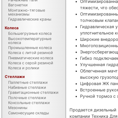
Оптимизированная
Вагонетки
тяжести, что обе
Монтажно-тяговые
Оптимизированны
механизмы
Гидравлические краны
толчковым клапа
Гидравлическая у
Колеса
уплотнительное к
Большегрузные колеса
Высокотемпературные
Широкие внедоро
колеса
Многопозиционны
Промышленные колеса
Энергосберегающ
Колеса с литой резиной
Гибко подключае
Пневматические колеса
Колеса с серой резиной
Улучшенная гидра
Колеса и ролики
Облегченная мачт
Стеллажи
высокую грузопо
Паллетные стеллажи
Цифровая ЖК пане
Набивные стеллажи
Встроенные рукоя
Гравитационные стеллажи
Ручной тормоз с
Полочные стеллажи
Консольные стеллажи
Мезонины
Продается дизельный 
Самонесущие склады
компании Техника Для