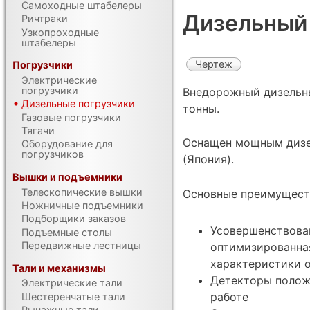
Самоходные штабелеры
Дизельный
Ричтраки
Узкопроходные
штабелеры
Чертеж
Погрузчики
Электрические
погрузчики
Внедорожный дизельны
Дизельные погрузчики
тонны.
Газовые погрузчики
Тягачи
Оснащен мощным дизе
Оборудование для
погрузчиков
(Япония).
Вышки и подъемники
Телескопические вышки
Основные преимущест
Ножничные подъемники
Подборщики заказов
Усовершенствова
Подъемные столы
Передвижные лестницы
оптимизированна
характеристики о
Тали и механизмы
Детекторы полож
Электрические тали
работе
Шестеренчатые тали
Рычажные тали