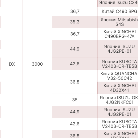
Япония Isuzu C24
36,7
Китай C490 BPG
Япония Mitsubish
35,3
S4S
Китай XINCHAI
36,7
C490BPG-47A
Япония ISUZU
44,9
4JG2PE-01
Япония KUBOTA
42,6
DX
3000
V2403-CR-TE5B
Китай QUANCHA
V32-50C42
36,8
Китай XINCHAI
4D32X41
Япония ISUZU GK
35
4JG2NKFC01
Япония ISUZU
44,9
4JG2PE-01
Япония KUBOTA
42,6
V2403-CR-TE5B
Китай XINCHAI
36,8