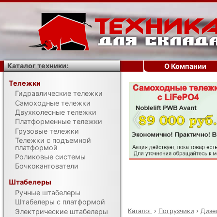
Каталог техники:
О Компании
Тележки
Гидравлические тележки
‹
Самоходные тележки
Двухколесные тележки
Платформенные тележки
Грузовые тележки
Тележки с подъемной
платформой
Роликовые системы
Бочкокантователи
Штабелеры
Ручные штабелеры
Штабелеры с платформой
Каталог
›
Погрузчики
›
Дизе
Электрические штабелеры