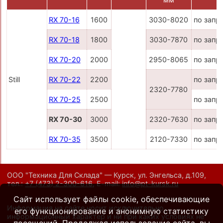
RX 70-16
1600
3030-8020
по запр
RX 70-18
1800
3030-7870
по запр
RX 70-20
2000
2950-8065
по запр
Still
RX 70-22
2200
по запр
2320-7780
RX 70-25
2500
по запр
RX 70-30
3000
2320-7630
по запр
RX 70-35
3500
2120-7330
по запр
ООО "Техника Для Склада" — Курск, ул. Энгельса, д.109,
тел.:
+7 (473) 2-300-616
,
E-mail:
info@pt-kursk.ru
Сайт использует файлы cookie, обеспечивающие
Информация на сайте носит исключительно
его функционирование и анонимную статистику
информационный характер и ни при каких условиях не
посещений. Продолжая использование сайта, вы