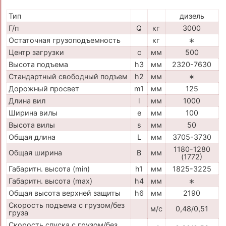
Тип
дизель
Г/п
Q
кг
3000
Остаточная грузоподъемность
кг
∗
Центр загрузки
c
мм
500
Высота подъема
h3
мм
2320-7630
Стандартный свободный подъем
h2
мм
∗
Дорожный просвет
m1
мм
125
Длина вил
l
мм
1000
Ширина вилы
e
мм
100
Высота вилы
s
мм
50
Общая длина
L
мм
3705-3730
1180-1280
Общая ширина
B
мм
(1772)
Габаритн. высота (min)
h1
мм
1825-3225
Габаритн. высота (max)
h4
мм
∗
Общая высота верхней защиты
h6
мм
2190
Скорость подъема с грузом/без
м/с
0,48/0,51
груза
Скорость спуска с грузом/без