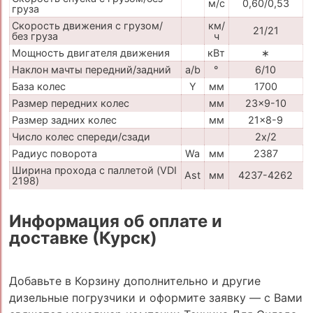
м/с
0,60/0,53
груза
Скорость движения с грузом/
км/
21/21
без груза
ч
Мощность двигателя движения
кВт
∗
Наклон мачты передний/задний
a/b
°
6/10
База колес
Y
мм
1700
Размер передних колес
мм
23x9-10
Размер задних колес
мм
21x8-9
Число колес спереди/сзади
2x/2
Радиус поворота
Wa
мм
2387
Ширина прохода с паллетой (VDI
Ast
мм
4237-4262
2198)
Информация об оплате и
доставке (Курск)
Добавьте в Корзину дополнительно и другие
дизельные погрузчики и оформите заявку — с Вами