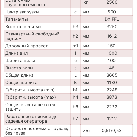
кг
2500
грузоподъемность
Центр загрузки
c
мм
500
Тип мачты
DX FFL
Высота подъема
h3
мм
3250
Стандартный свободный
h2
мм
1612
подъем
Дорожный просвет
m1
мм
150
Длина вил
l
мм
1000
Ширина вилы
e
мм
100
Высота вилы
s
мм
45
Общая длина
L
мм
3605
Общая ширина
B
мм
1180
Габаритн. высота (min)
h1
мм
2248
Габаритн. высота (max)
h4
мм
3873
Общая высота верхней
h6
мм
2222
защиты
Расстояние от земли до
h7
мм
1212
сиденья оператора
Скорость подъема с грузом/
м/с
0,51/0,53
без груза