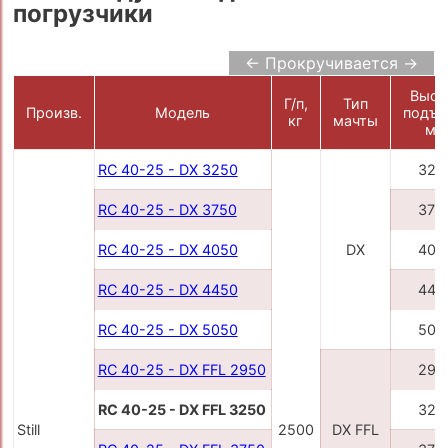
погрузчики
← Прокручивается →
Высо
Г/п,
Тип
Произв.
Модель
подъе
кг
мачты
мм
RC 40-25 - DX 3250
325
RC 40-25 - DX 3750
375
RC 40-25 - DX 4050
DX
405
RC 40-25 - DX 4450
445
RC 40-25 - DX 5050
505
RC 40-25 - DX FFL 2950
295
RC 40-25 - DX FFL 3250
325
Still
2500
DX FFL