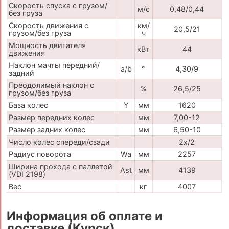
Скорость спуска с грузом/
м/с
0,48/0,44
без груза
Скорость движения с
км/
20,5/21
грузом/без груза
ч
Мощность двигателя
кВт
44
движения
Наклон мачты передний/
a/b
°
4,30/9
задний
Преодолимый наклон с
%
26,5/25
грузом/без груза
База колес
Y
мм
1620
Размер передних колес
мм
7,00-12
Размер задних колес
мм
6,50-10
Число колес спереди/сзади
2x/2
Радиус поворота
Wa
мм
2257
Ширина прохода с паллетой
Ast
мм
4139
(VDI 2198)
Вес
кг
4007
Информация об оплате и
доставке (Курск)