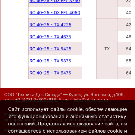
RC 40-25 - DX FFL 3750
375
RC 40-25 - DX FFL 4050
405
RC 40-25 - TX 4225
422
RC 40-25 - TX 4675
467
RC 40-25 - TX 5425
TX
542
RC 40-25 - TX 5875
587
RC 40-25 - TX 6475
647
ООО "Техника Для Склада" — Курск, ул. Энгельса, д.109,
тел.:
+7 (473) 2-300-616
,
E-mail:
info@pt-kursk.ru
Сайт использует файлы cookie, обеспечивающие
Информация на сайте носит исключительно
его функционирование и анонимную статистику
информационный характер и ни при каких условиях не
посещений. Продолжая использование сайта, вы
является публичной офертой.
Политика
конфиденциальности
.
соглашаетесь с использованием файлов cookie и