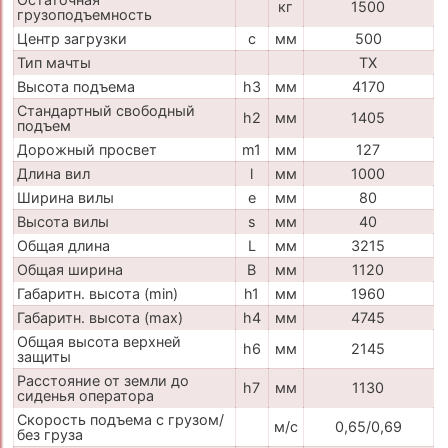
кг
1500
грузоподъемность
Центр загрузки
c
мм
500
Тип мачты
TX
Высота подъема
h3
мм
4170
Стандартный свободный
h2
мм
1405
подъем
Дорожный просвет
m1
мм
127
Длина вил
l
мм
1000
Ширина вилы
e
мм
80
Высота вилы
s
мм
40
Общая длина
L
мм
3215
Общая ширина
B
мм
1120
Габаритн. высота (min)
h1
мм
1960
Габаритн. высота (max)
h4
мм
4745
Общая высота верхней
h6
мм
2145
защиты
Расстояние от земли до
h7
мм
1130
сиденья оператора
Скорость подъема с грузом/
м/с
0,65/0,69
без груза