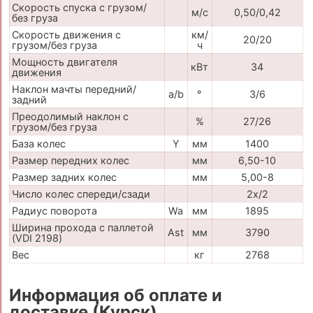
Скорость спуска с грузом/
м/с
0,50/0,42
без груза
Скорость движения с
км/
20/20
грузом/без груза
ч
Мощность двигателя
кВт
34
движения
Наклон мачты передний/
a/b
°
3/6
задний
Преодолимый наклон с
%
27/26
грузом/без груза
База колес
Y
мм
1400
Размер передних колес
мм
6,50-10
Размер задних колес
мм
5,00-8
Число колес спереди/сзади
2x/2
Радиус поворота
Wa
мм
1895
Ширина прохода с паллетой
Ast
мм
3790
(VDI 2198)
Вес
кг
2768
Информация об оплате и
доставке (Курск)