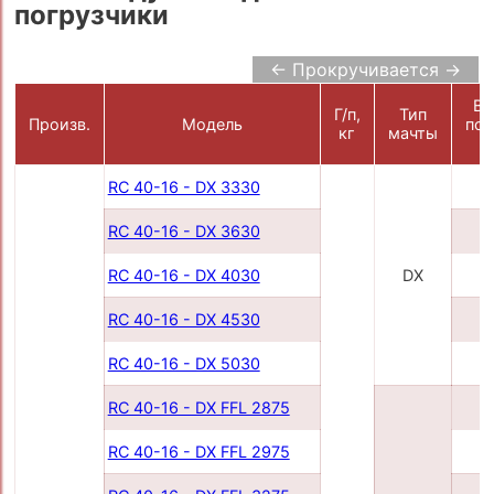
погрузчики
← Прокручивается →
Вы
Г/п,
Тип
Произв.
Модель
под
кг
мачты
RC 40-16 - DX 3330
3
RC 40-16 - DX 3630
3
RC 40-16 - DX 4030
DX
4
RC 40-16 - DX 4530
4
RC 40-16 - DX 5030
5
RC 40-16 - DX FFL 2875
2
RC 40-16 - DX FFL 2975
2