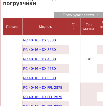
погрузчики
← Прокручивается →
Вы
Г/п,
Тип
Произв.
Модель
под
кг
мачты
RC 40-16 - DX 3330
3
RC 40-16 - DX 3630
3
RC 40-16 - DX 4030
DX
4
RC 40-16 - DX 4530
4
RC 40-16 - DX 5030
5
RC 40-16 - DX FFL 2875
2
RC 40-16 - DX FFL 2975
2