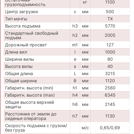
кг
1100
грузоподъемность
Центр загрузки
c
мм
500
Тип мачты
TX
Высота подъема
h3
мм
5770
Стандартный свободный
h2
мм
2005
подъем
Дорожный просвет
m1
мм
127
Длина вил
l
мм
1000
Ширина вилы
e
мм
80
Высота вилы
s
мм
40
Общая длина
L
мм
3215
Общая ширина
B
мм
1120
Габаритн. высота (min)
h1
мм
2560
Габаритн. высота (max)
h4
мм
6345
Общая высота верхней
h6
мм
2145
защиты
Расстояние от земли до
h7
мм
1130
сиденья оператора
Скорость подъема с грузом/
м/с
0,65/0,69
без груза