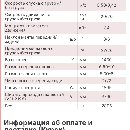
Скорость спуска с грузом/
м/с
0,50/0,42
без груза
Скорость движения с
км/
20/20
грузом/без груза
ч
Мощность двигателя
кВт
34
движения
Наклон мачты передний/
a/b
°
3/6
задний
Преодолимый наклон с
%
27/26
грузом/без груза
База колес
Y
мм
1400
Размер передних колес
мм
6,50-10
Размер задних колес
мм
5,00-8
Число колес спереди/сзади
2x/2
Радиус поворота
Wa
мм
1895
Ширина прохода с паллетой
Ast
мм
3790
(VDI 2198)
Вес
кг
2896
Информация об оплате и
доставке (Курск)