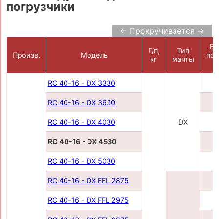
погрузчики
← Прокручивается →
Вы
Г/п,
Тип
Произв.
Модель
под
кг
мачты
RC 40-16 - DX 3330
3
RC 40-16 - DX 3630
3
RC 40-16 - DX 4030
DX
4
RC 40-16 - DX 4530
4
RC 40-16 - DX 5030
5
RC 40-16 - DX FFL 2875
2
RC 40-16 - DX FFL 2975
2