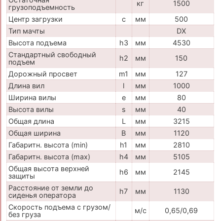
кг
1500
грузоподъемность
Центр загрузки
c
мм
500
Тип мачты
DX
Высота подъема
h3
мм
4530
Стандартный свободный
h2
мм
150
подъем
Дорожный просвет
m1
мм
127
Длина вил
l
мм
1000
Ширина вилы
e
мм
80
Высота вилы
s
мм
40
Общая длина
L
мм
3215
Общая ширина
B
мм
1120
Габаритн. высота (min)
h1
мм
2810
Габаритн. высота (max)
h4
мм
5105
Общая высота верхней
h6
мм
2145
защиты
Расстояние от земли до
h7
мм
1130
сиденья оператора
Скорость подъема с грузом/
м/с
0,65/0,69
без груза