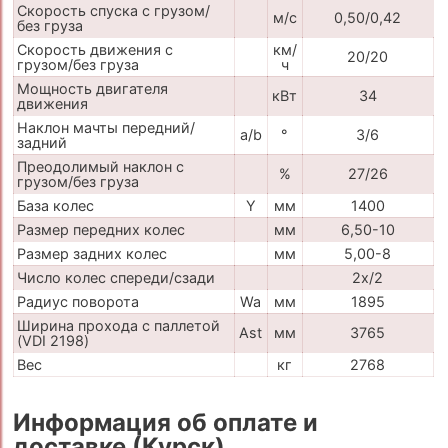
Скорость спуска с грузом/
м/с
0,50/0,42
без груза
Скорость движения с
км/
20/20
грузом/без груза
ч
Мощность двигателя
кВт
34
движения
Наклон мачты передний/
a/b
°
3/6
задний
Преодолимый наклон с
%
27/26
грузом/без груза
База колес
Y
мм
1400
Размер передних колес
мм
6,50-10
Размер задних колес
мм
5,00-8
Число колес спереди/сзади
2x/2
Радиус поворота
Wa
мм
1895
Ширина прохода с паллетой
Ast
мм
3765
(VDI 2198)
Вес
кг
2768
Информация об оплате и
доставке (Курск)