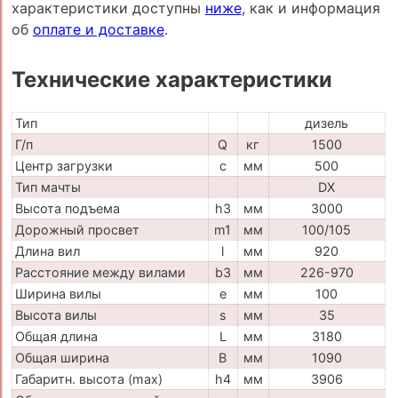
характеристики доступны
ниже
, как и информация
об
оплате и доставке
.
Технические характеристики
Тип
дизель
Г/п
Q
кг
1500
Центр загрузки
c
мм
500
Тип мачты
DX
Высота подъема
h3
мм
3000
Дорожный просвет
m1
мм
100/105
Длина вил
l
мм
920
Расстояние между вилами
b3
мм
226-970
Ширина вилы
e
мм
100
Высота вилы
s
мм
35
Общая длина
L
мм
3180
Общая ширина
B
мм
1090
Габаритн. высота (max)
h4
мм
3906