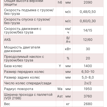
Общая высота верхней
h6
мм
2090
защиты
Скорость подъема с грузом/
м/с
0,48/0,50
без груза
Скорость спуска с грузом/
м/с
0,60/0,30
без груза
Скорость движения с
км/
14/15
грузом/без груза
ч
В/
АКБ
12/60
Ач
Мощность двигателя
кВт
30
движения
Преодолимый наклон с
%
20
грузом/без груза
База колес
Y
мм
1400
Размер передних колес
мм
6,50-10
Размер задних колес
мм
5,0-8,0
Число колес спереди/сзади
2x/2
Радиус поворота
Wa
мм
1950
Ширина прохода с паллетой
Ast
мм
3760
(VDI 2198)
Вес
кг
2680