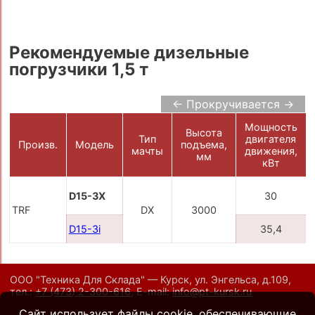
Рекомендуемые дизельные
погрузчики 1,5 т
← Прокручивается →
Мощность
Высота
Тип
двигателя
Произв.
Модель
подъема,
мачты
движения,
мм
кВт
D15-3X
30
TRF
DX
3000
D15-3i
35,4
ООО "Техника Для Склада" — Курск, ул. Энгельса, д.109,
тел.:
+7 (473) 2-300-616
,
E-mail:
info@pt-kursk.ru
Сайт использует файлы cookie, обеспечивающие