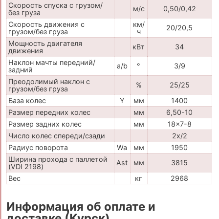
Скорость спуска с грузом/
м/с
0,50/0,42
без груза
Скорость движения с
км/
20/20,5
грузом/без груза
ч
Мощность двигателя
кВт
34
движения
Наклон мачты передний/
a/b
°
3/9
задний
Преодолимый наклон с
%
25/25
грузом/без груза
База колес
Y
мм
1400
Размер передних колес
мм
6,50-10
Размер задних колес
мм
18x7-8
Число колес спереди/сзади
2x/2
Радиус поворота
Wa
мм
1950
Ширина прохода с паллетой
Ast
мм
3815
(VDI 2198)
Вес
кг
2968
Информация об оплате и
доставке (Курск)