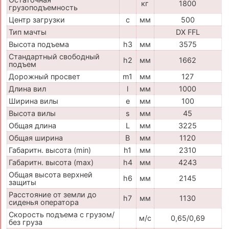
кг
1800
грузоподъемность
Центр загрузки
c
мм
500
Тип мачты
DX FFL
Высота подъема
h3
мм
3575
Стандартный свободный
h2
мм
1662
подъем
Дорожный просвет
m1
мм
127
Длина вил
l
мм
1000
Ширина вилы
e
мм
100
Высота вилы
s
мм
45
Общая длина
L
мм
3225
Общая ширина
B
мм
1120
Габаритн. высота (min)
h1
мм
2310
Габаритн. высота (max)
h4
мм
4243
Общая высота верхней
h6
мм
2145
защиты
Расстояние от земли до
h7
мм
1130
сиденья оператора
Скорость подъема с грузом/
м/с
0,65/0,69
без груза