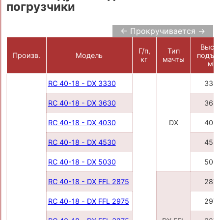
погрузчики
← Прокручивается →
Высо
Г/п,
Тип
Произв.
Модель
подъе
кг
мачты
мм
RC 40-18 - DX 3330
333
RC 40-18 - DX 3630
363
RC 40-18 - DX 4030
DX
403
RC 40-18 - DX 4530
453
RC 40-18 - DX 5030
503
RC 40-18 - DX FFL 2875
287
RC 40-18 - DX FFL 2975
297