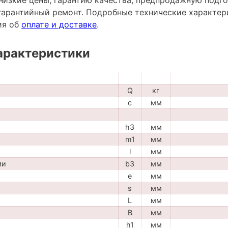
низкие цены, гарантию качества, предпродажную подго
гарантийный ремонт. Подробные технические характе
ия об
оплате и доставке
.
арактеристики
Q
кг
c
мм
h3
мм
m1
мм
l
мм
ми
b3
мм
e
мм
s
мм
L
мм
B
мм
h1
мм