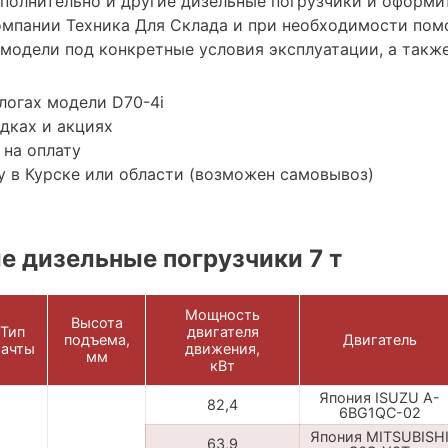
ополнительно и другие дизельные погрузчики и оформи
мпании Техника Для Склада и при необходимости пом
модели под конкретные условия эксплуатации, а также
логах модели D70-4i
дках и акциях
 на оплату
 в Курске или области (возможен самовывоз)
 дизельные погрузчики 7 т
Мощность
Высота
Тип
двигателя
подъема,
Двигатель
ачты
движения,
мм
кВт
Япония ISUZU A-
82,4
6BG1QC-02
Япония MITSUBISH
63,9