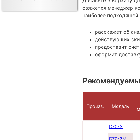
Добавьте в Корзину д
свяжется менеджер ко
наиболее подходящей 
расскажет об ана
действующих ски
предоставит счёт
оформит доставку
Рекомендуемые
Произв.
Модель
м
D70-3i
D70-3M