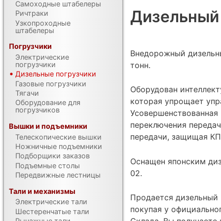
Самоходные штабелеры
Дизельный 
Ричтраки
Узкопроходные
штабелеры
Погрузчики
Внедорожный дизельн
Электрические
тонн.
погрузчики
Дизельные погрузчики
Газовые погрузчики
Оборудован интеллект
Тягачи
которая упрощает упр
Оборудование для
погрузчиков
Усовершенствованная 
переключения передач
Вышки и подъемники
передачи, защищая КП
Телескопические вышки
Ножничные подъемники
Подборщики заказов
Оснащен японским ди
Подъемные столы
02.
Передвижные лестницы
Тали и механизмы
Продается дизельный п
Электрические тали
покупая у официально
Шестеренчатые тали
Рычажные тали