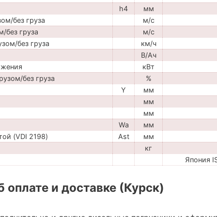
h4
мм
ом/без груза
м/с
м/без груза
м/с
узом/без груза
км/ч
В/Ач
ижения
кВт
рузом/без груза
%
Y
мм
мм
мм
Wa
мм
ой (VDI 2198)
Ast
мм
кг
Япония 
 оплате и доставке (Курск)