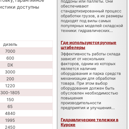
товку, гарантийное
поддоны или паллеты. Они
обеспечивают
ристики доступны
стандартизированный процесс
обработки грузов, а их размеры
подходят под вилы самых
популярных моделей складской
техники: гидравлических...
Где используются ручные
дизель
штабелеры
7000
Эффективность работы склада
600
зависит от нескольких
факторов, одним из которых
DX
является наличие
3000
оборудования и парка средств
механизации для обработки
200
товара. При этом выбор
1220
оборудования должен быть
300-1805
обусловлен необходимостью
повышения
150
производительности
65
предприятия и улучшения...
4840
Гидравлические тележки в
1995
Курске
2450