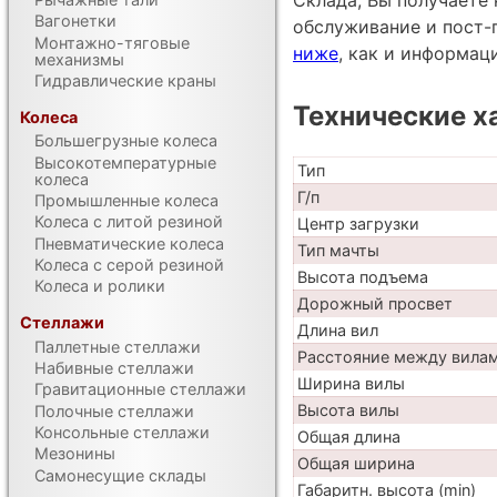
Склада, Вы получаете 
Вагонетки
обслуживание и пост-
Монтажно-тяговые
ниже
, как и информац
механизмы
Гидравлические краны
Технические х
Колеса
Большегрузные колеса
Высокотемпературные
Тип
колеса
Г/п
Промышленные колеса
Колеса с литой резиной
Центр загрузки
Пневматические колеса
Тип мачты
Колеса с серой резиной
Высота подъема
Колеса и ролики
Дорожный просвет
Стеллажи
Длина вил
Паллетные стеллажи
Расстояние между вила
Набивные стеллажи
Ширина вилы
Гравитационные стеллажи
Высота вилы
Полочные стеллажи
Консольные стеллажи
Общая длина
Мезонины
Общая ширина
Самонесущие склады
Габаритн. высота (min)