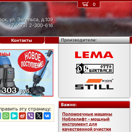
0
рск, ул. Энгельса, д.109
+7 (473) 2-300-616
Производители:
Контакты
›
Важно:
править эту страницу:
Поломоечные машины
Ноблелифт – мощный
инструмент для
качественной очистки