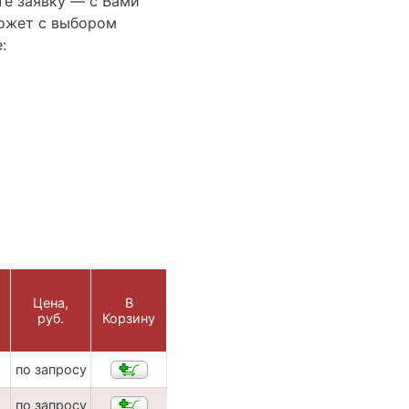
те заявку — с Вами
ожет с выбором
:
Цена,
В
руб.
Корзину
по запросу
I
по запросу