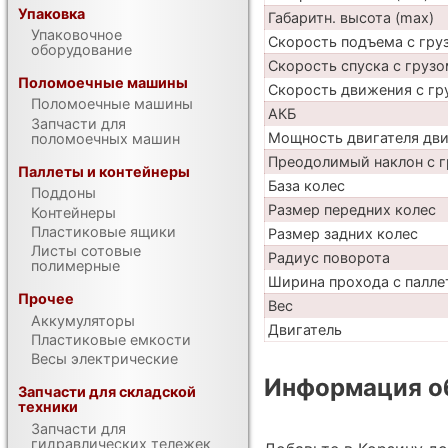
Упаковка
Габаритн. высота (max)
Упаковочное
Скорость подъема с груз
оборудование
Скорость спуска с грузо
Поломоечные машины
Скорость движения с гр
Поломоечные машины
АКБ
Запчасти для
Мощность двигателя дв
поломоечных машин
Преодолимый наклон с г
Паллеты и контейнеры
База колес
Поддоны
Размер передних колес
Контейнеры
Пластиковые ящики
Размер задних колес
Листы сотовые
Радиус поворота
полимерные
Ширина прохода с паллет
Прочее
Вес
Аккумуляторы
Двигатель
Пластиковые емкости
Весы электрические
Информация об
Запчасти для складской
техники
Запчасти для
гидравлических тележек