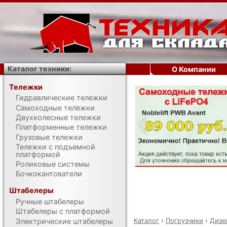
Каталог техники:
О Компании
Тележки
Гидравлические тележки
‹
Самоходные тележки
Двухколесные тележки
Платформенные тележки
Грузовые тележки
Тележки с подъемной
платформой
Роликовые системы
Бочкокантователи
Штабелеры
Ручные штабелеры
Штабелеры с платформой
Каталог
›
Погрузчики
›
Дизе
Электрические штабелеры