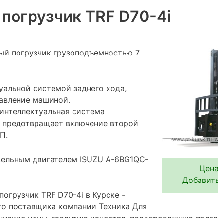
погрузчик TRF D70-4i
ый погрузчик грузоподъемностью 7
уальной системой заднего хода,
авление машиной.
интеллектуальная система
 предотвращает включение второй
П.
зельным двигателем ISUZU A-6BG1QC-
Цена
Добавить
огрузчик TRF D70-4i в Курске -
го поставщика компании Техника Для