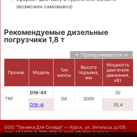
(возможен самовывоз)
Рекомендуемые дизельные
погрузчики 1,8 т
← Прокручивается →
Мощность
Высота
Тип
двигателя
Произв.
Модель
подъема,
мачты
движения,
мм
кВт
D18-4X
30
TRF
DX
3000
D18-4i
35,4
ООО "Техника Для Склада" — Курск, ул. Энгельса, д.109,
тел.:
+7 (473) 2-300-616
,
E-mail:
info@pt-kursk.ru