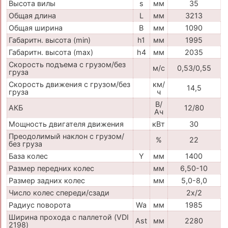
Высота вилы
s
мм
35
Общая длина
L
мм
3213
Общая ширина
B
мм
1090
Габаритн. высота (min)
h1
мм
1995
Габаритн. высота (max)
h4
мм
2035
Скорость подъема с грузом/без
м/с
0,53/0,55
груза
Скорость движения с грузом/без
км/
14,5
груза
ч
В/
АКБ
12/80
Ач
Мощность двигателя движения
кВт
30
Преодолимый наклон с грузом/
%
22
без груза
База колес
Y
мм
1400
Размер передних колес
мм
6,50-10
Размер задних колес
мм
5,0-8,0
Число колес спереди/сзади
2x/2
Радиус поворота
Wa
мм
1985
Ширина прохода с паллетой (VDI
Ast
мм
2280
2198)