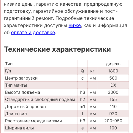
низкие цены, гарантию качества, предпродажную
подготовку, гарантийное обслуживание и пост-
гарантийный ремонт. Подробные технические
характеристики доступны
ниже
, как и информация
об
оплате и доставке
.
Технические характеристики
Тип
дизель
Г/п
Q
кг
1800
Центр загрузки
c
мм
500
Тип мачты
DX
Высота подъема
h3
мм
3000
Стандартный свободный подъем
h2
мм
155
Дорожный просвет
m1
мм
110
Длина вил
l
мм
920
Расстояние между вилами
b3
мм
200-950
Ширина вилы
e
мм
100