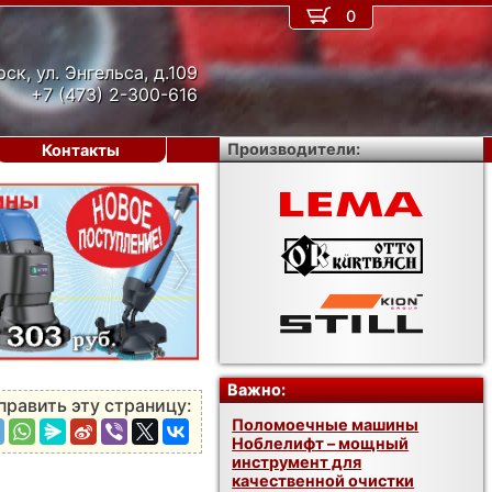
0
рск, ул. Энгельса, д.109
+7 (473) 2-300-616
Производители:
Контакты
›
Важно:
править эту страницу:
Поломоечные машины
Ноблелифт – мощный
инструмент для
качественной очистки