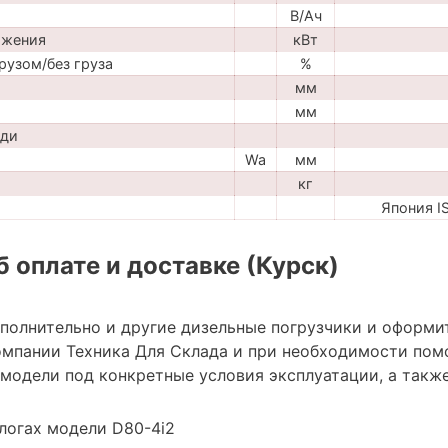
В/Ач
ижения
кВт
рузом/без груза
%
мм
мм
ади
Wa
мм
кг
Япония 
 оплате и доставке (Курск)
ополнительно и другие дизельные погрузчики и оформи
мпании Техника Для Склада и при необходимости пом
модели под конкретные условия эксплуатации, а также
логах модели D80-4i2