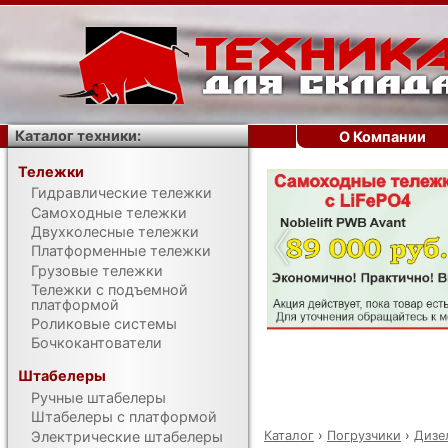
Каталог техники:
О Компании
Тележки
Гидравлические тележки
‹
Самоходные тележки
Двухколесные тележки
Платформенные тележки
Грузовые тележки
Тележки с подъемной
платформой
Роликовые системы
Бочкокантователи
Штабелеры
Ручные штабелеры
Штабелеры с платформой
Каталог
›
Погрузчики
›
Дизе
Электрические штабелеры