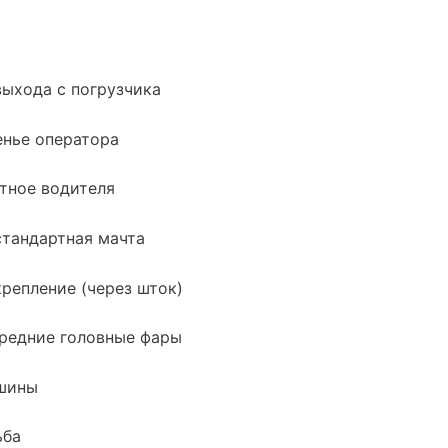
выхода с погрузчика
енье оператора
тное водителя
стандартная мачта
крепление (через шток)
редние головные фары
шины
ьба