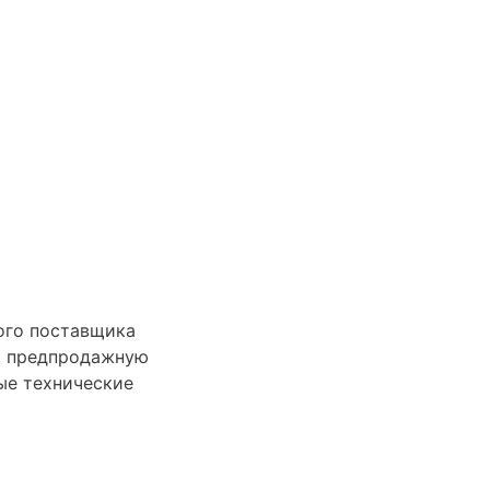
ного поставщика
а, предпродажную
ые технические