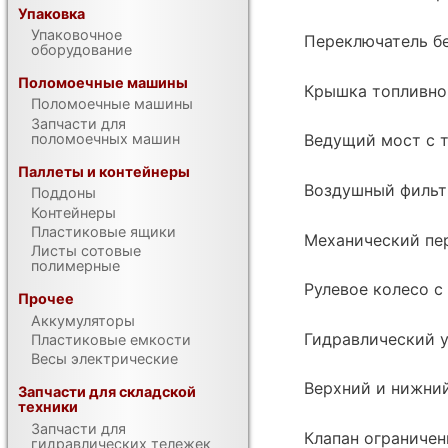
Упаковка
Упаковочное
Переключатель бе
оборудование
Поломоечные машины
Крышка топливно
Поломоечные машины
Запчасти для
поломоечных машин
Ведущий мост с 
Паллеты и контейнеры
Воздушный фильт
Поддоны
Контейнеры
Пластиковые ящики
Механический пе
Листы сотовые
полимерные
Рулевое колесо с
Прочее
Аккумуляторы
Гидравлический у
Пластиковые емкости
Весы электрические
Верхний и нижни
Запчасти для складской
техники
Запчасти для
Клапан ограничен
гидравлических тележек