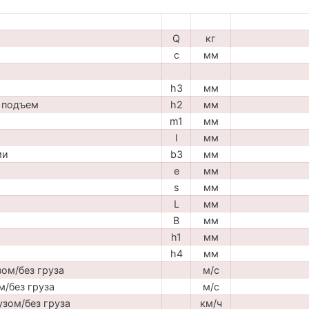
Q
кг
c
мм
h3
мм
 подъем
h2
мм
m1
мм
l
мм
ми
b3
мм
e
мм
s
мм
L
мм
B
мм
h1
мм
h4
мм
ом/без груза
м/с
м/без груза
м/с
узом/без груза
км/ч