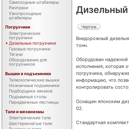
Самоходные штабелеры
Дизельный 
Ричтраки
Узкопроходные
штабелеры
Чертеж
Погрузчики
Электрические
погрузчики
Внедорожный дизельн
Дизельные погрузчики
тонн.
Газовые погрузчики
Тягачи
Оборудован надежной 
Оборудование для
погрузчиков
исполнения, которая 
погрузчика, обнаружи
Вышки и подъемники
информацию, что позв
Телескопические вышки
Ножничные подъемники
контролировать состо
Подборщики заказов
Подъемные столы
Оснащен японским ди
Передвижные лестницы
02.
Тали и механизмы
Электрические тали
Стандартная комплект
Шестеренчатые тали
Рычажные тали