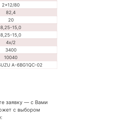
2x12/80
82,4
20
8,25-15,0
8,25-15,0
4х/2
3400
10040
ISUZU A-6BG1QC-02
те заявку — с Вами
ожет с выбором
: