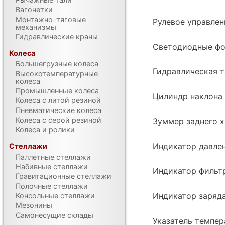
Вагонетки
Монтажно-тяговые
Рулевое управлен
механизмы
Гидравлические краны
Светодиодные ф
Колеса
Большегрузные колеса
Гидравлическая 
Высокотемпературные
колеса
Промышленные колеса
Цилиндр наклона
Колеса с литой резиной
Пневматические колеса
Колеса с серой резиной
Зуммер заднего 
Колеса и ролики
Индикатор давлен
Стеллажи
Паллетные стеллажи
Набивные стеллажи
Индикатор фильт
Гравитационные стеллажи
Полочные стеллажи
Индикатор заряд
Консольные стеллажи
Мезонины
Самонесущие склады
Указатель темпе