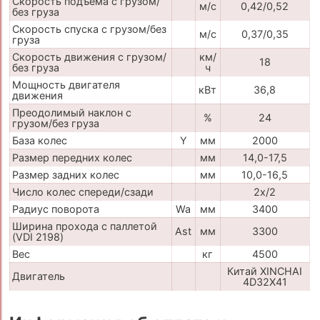
Скорость подъема с грузом/
м/с
0,42/0,52
без груза
Скорость спуска с грузом/без
м/с
0,37/0,35
груза
Скорость движения с грузом/
км/
18
без груза
ч
Мощность двигателя
кВт
36,8
движения
Преодолимый наклон с
%
24
грузом/без груза
База колес
Y
мм
2000
Размер передних колес
мм
14,0-17,5
Размер задних колес
мм
10,0-16,5
Число колес спереди/сзади
2x/2
Радиус поворота
Wa
мм
3400
Ширина прохода с паллетой
Ast
мм
3300
(VDI 2198)
Вес
кг
4500
Китай XINCHAI
Двигатель
4D32X41