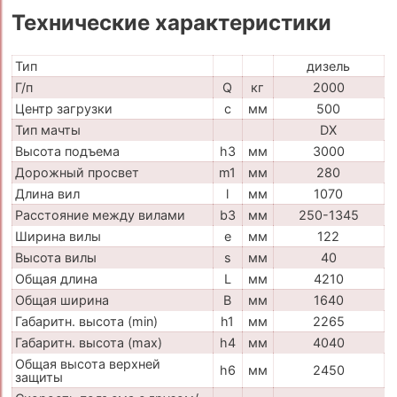
Технические характеристики
Тип
дизель
Г/п
Q
кг
2000
Центр загрузки
c
мм
500
Тип мачты
DX
Высота подъема
h3
мм
3000
Дорожный просвет
m1
мм
280
Длина вил
l
мм
1070
Расстояние между вилами
b3
мм
250-1345
Ширина вилы
e
мм
122
Высота вилы
s
мм
40
Общая длина
L
мм
4210
Общая ширина
B
мм
1640
Габаритн. высота (min)
h1
мм
2265
Габаритн. высота (max)
h4
мм
4040
Общая высота верхней
h6
мм
2450
защиты