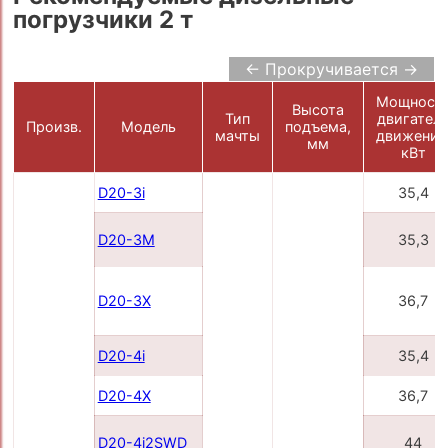
погрузчики 2 т
← Прокручивается →
Мощност
Высота
Тип
двигател
Произв.
Модель
подъема,
мачты
движения
мм
кВт
D20-3i
35,4
D20-3M
35,3
D20-3X
36,7
D20-4i
35,4
D20-4X
36,7
D20-4i2SWD
44