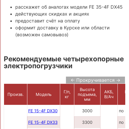
расскажет об аналогах модели FE 35-4F DX45
действующих скидках и акциях
предоставит счёт на оплату
оформит доставку в Курске или области
(возможен самовывоз)
Рекомендуемые четырехопорные
электропогрузчики
← Прокручивается →
Высота
Г/п,
АКБ,
Ц
Произв.
Модель
подъема,
кг
В/Ач
р
мм
FE 15-4F DX30
3000
по з
FE 15-4F DX33
3300
по з