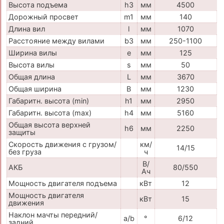
Высота подъема
h3
мм
4500
Дорожный просвет
m1
мм
140
Длина вил
l
мм
1070
Расстояние между вилами
b3
мм
250-1100
Ширина вилы
e
мм
125
Высота вилы
s
мм
50
Общая длина
L
мм
3670
Общая ширина
B
мм
1230
Габаритн. высота (min)
h1
мм
2950
Габаритн. высота (max)
h4
мм
5160
Общая высота верхней
h6
мм
2250
защиты
Скорость движения с грузом/
км/
14/15
без груза
ч
В/
АКБ
80/550
Ач
Мощность двигателя подъема
кВт
12
Мощность двигателя
кВт
15
движения
Наклон мачты передний/
a/b
°
6/12
задний