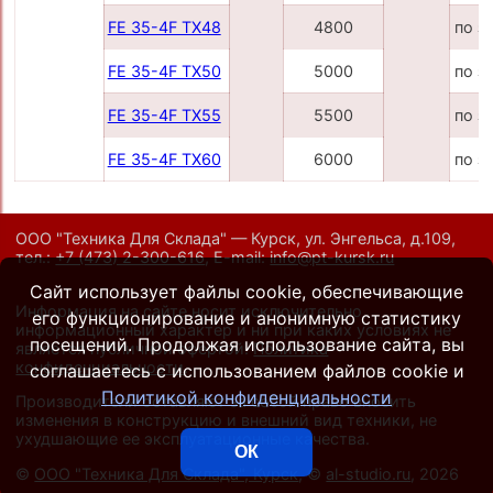
FE 35-4F TX48
4800
по з
FE 35-4F TX50
5000
по з
FE 35-4F TX55
5500
по з
FE 35-4F TX60
6000
по з
ООО "Техника Для Склада" — Курск, ул. Энгельса, д.109,
тел.:
+7 (473) 2-300-616
,
E-mail:
info@pt-kursk.ru
Сайт использует файлы cookie, обеспечивающие
Информация на сайте носит исключительно
его функционирование и анонимную статистику
информационный характер и ни при каких условиях не
посещений. Продолжая использование сайта, вы
является публичной офертой.
Политика
конфиденциальности
.
соглашаетесь с использованием файлов cookie и
Политикой конфиденциальности
Производители оставляют за собой право вносить
изменения в конструкцию и внешний вид техники, не
ухудшающие ее эксплуатационные качества.
ОК
©
ООО "Техника Для Склада", Курск
, ©
al-studio.ru
, 2026