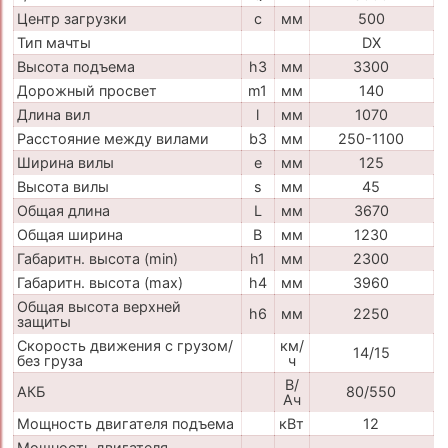
Центр загрузки
c
мм
500
Тип мачты
DX
Высота подъема
h3
мм
3300
Дорожный просвет
m1
мм
140
Длина вил
l
мм
1070
Расстояние между вилами
b3
мм
250-1100
Ширина вилы
e
мм
125
Высота вилы
s
мм
45
Общая длина
L
мм
3670
Общая ширина
B
мм
1230
Габаритн. высота (min)
h1
мм
2300
Габаритн. высота (max)
h4
мм
3960
Общая высота верхней
h6
мм
2250
защиты
Скорость движения с грузом/
км/
14/15
без груза
ч
В/
АКБ
80/550
Ач
Мощность двигателя подъема
кВт
12
Мощность двигателя