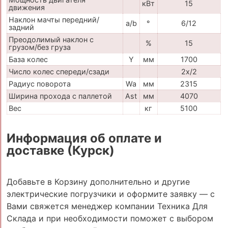
кВт
15
движения
Наклон мачты передний/
a/b
°
6/12
задний
Преодолимый наклон с
%
15
грузом/без груза
База колес
Y
мм
1700
Число колес спереди/сзади
2x/2
Радиус поворота
Wa
мм
2315
Ширина прохода с паллетой
Ast
мм
4070
Вес
кг
5100
Информация об оплате и
доставке (Курск)
Добавьте в Корзину дополнительно и другие
электрические погрузчики и оформите заявку — с
Вами свяжется менеджер компании Техника Для
Склада и при необходимости поможет с выбором