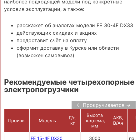
наиболее подходящей модели под конкретные
условия эксплуатации, а также:
расскажет об аналогах модели FE 30-4F DX33
действующих скидках и акциях
предоставит счёт на оплату
оформит доставку в Курске или области
(возможен самовывоз)
Рекомендуемые четырехопорные
электропогрузчики
← Прокручивается →
Высота
Г/п,
АКБ,
Ц
Произв.
Модель
подъема,
кг
В/Ач
р
мм
FE 15-4F DX30
3000
по з