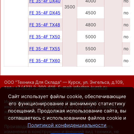
FE 35-4F DX40
4000
по з
3500
FE 35-4F DX45
4500
по з
FE 35-4F TX48
4800
по з
FE 35-4F TX50
5000
по з
FE 35-4F TX55
5500
по з
FE 35-4F TX60
6000
по з
ООО "Техника Для Склада" — Курск, ул. Энгельса, д.109,
тел.:
+7 (473) 2-300-616
,
E-mail:
info@pt-kursk.ru
Сайт использует файлы cookie, обеспечивающие
Информация на сайте носит исключительно
его функционирование и анонимную статистику
информационный характер и ни при каких условиях не
посещений. Продолжая использование сайта, вы
является публичной офертой.
Политика
конфиденциальности
.
соглашаетесь с использованием файлов cookie и
Политикой конфиденциальности
Производители оставляют за собой право вносить
изменения в конструкцию и внешний вид техники, не