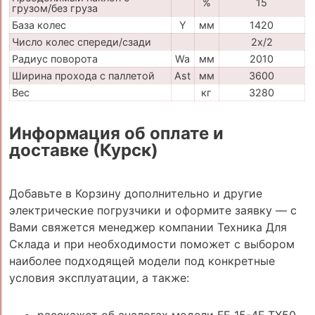
%
15
грузом/без груза
База колес
Y
мм
1420
Число колес спереди/сзади
2x/2
Радиус поворота
Wa
мм
2010
Ширина прохода с паллетой
Ast
мм
3600
Вес
кг
3280
Информация об оплате и
доставке (Курск)
Добавьте в Корзину дополнительно и другие
электрические погрузчики и оформите заявку — с
Вами свяжется менеджер компании Техника Для
Склада и при необходимости поможет с выбором
наиболее подходящей модели под конкретные
условия эксплуатации, а также:
расскажет об аналогах модели FE 15-4F TX50