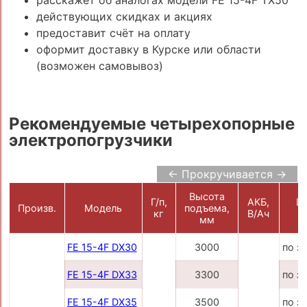
действующих скидках и акциях
предоставит счёт на оплату
оформит доставку в Курске или области
(возможен самовывоз)
Рекомендуемые четырехопорные
электропогрузчики
← Прокручивается →
Высота
Г/п,
АКБ,
Це
Произв.
Модель
подъема,
кг
В/Ач
р
мм
FE 15-4F DX30
3000
по з
FE 15-4F DX33
3300
по з
FE 15-4F DX35
3500
по з