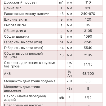
Дорожный просвет
m1
мм
110
Длина вил
l
мм
920
Расстояние между вилами
b3
мм
240-970
Ширина вилы
e
мм
120
Высота вилы
s
мм
35
Общая длина
L
мм
3105
Общая ширина
B
мм
1090
Габаритн. высота (min)
h1
мм
2245
Габаритн. высота (max)
h4
мм
5540
Общая высота верхней
h6
мм
2195
защиты
Скорость движения с грузом/
км/
14/15
без груза
ч
В/
АКБ
48/500
Ач
Мощность двигателя подъема
кВт
8,6
Мощность двигателя
кВт
8
движения
Наклон мачты передний/
a/b
°
6/12
задний
Преодолимый наклон с