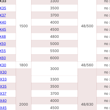
DX33
3300
по 
DX35
3500
по 
DX37
3700
по 
DX40
4000
по 
1500
48/500
DX45
4500
по 
TX48
4800
по 
TX50
5000
по 
TX55
5500
по 
TX60
6000
по 
DX30
1800
48/560
по 
3000
DX30
по 
DX33
3300
по 
DX35
3500
по 
DX37
3700
по 
DX40
4000
по 
2000
48/630
DX45
4500
по 