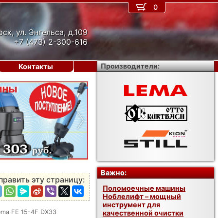
0
рск, ул. Энгельса, д.109
+7 (473) 2-300-616
Производители:
Контакты
›
Важно:
править эту страницу:
Поломоечные машины
Ноблелифт – мощный
инструмент для
ema FE 15-4F DX33
качественной очистки