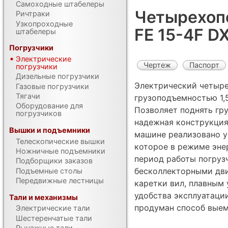
Самоходные штабелеры
Четырехоп
Ричтраки
Узкопроходные
FE 15-4F D
штабелеры
Погрузчики
Электрические
Чертеж
Паспорт
погрузчики
Дизельные погрузчики
Электрический четыре
Газовые погрузчики
Тягачи
грузоподъемностью 1,5
Оборудование для
Позволяет поднять гру
погрузчиков
надежная конструкция
Вышки и подъемники
машине реализовано у
Телескопические вышки
которое в режиме эне
Ножничные подъемники
период работы погруз
Подборщики заказов
бесколлекторными дв
Подъемные столы
Передвижные лестницы
каретки вил, плавным
удобства эксплуатаци
Тали и механизмы
продуман способ выемк
Электрические тали
Шестеренчатые тали
Рычажные тали