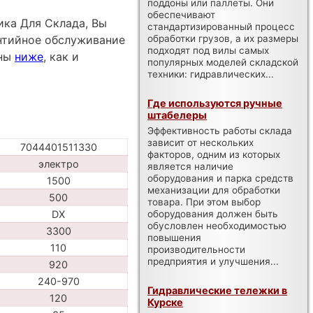
поддоны или паллеты. Они
обеспечивают
ика Для Склада, Вы
стандартизированный процесс
обработки грузов, а их размеры
антийное обслуживание
подходят под вилы самых
пны
ниже
, как и
популярных моделей складской
техники: гидравлических...
Где используются ручные
штабелеры
Эффективность работы склада
зависит от нескольких
7044401511330
факторов, одним из которых
электро
является наличие
оборудования и парка средств
1500
механизации для обработки
500
товара. При этом выбор
оборудования должен быть
DX
обусловлен необходимостью
3300
повышения
110
производительности
предприятия и улучшения...
920
240-970
Гидравлические тележки в
120
Курске