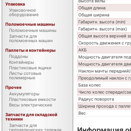
Высота вилы
Упаковка
Общая длина
Упаковочное
оборудование
Общая ширина
Габаритн. высота (min)
Поломоечные машины
Габаритн. высота (max)
Поломоечные машины
Общая высота верхней 
Запчасти для
поломоечных машин
Скорость движения с гр
АКБ
Паллеты и контейнеры
Поддоны
Мощность двигателя по
Контейнеры
Мощность двигателя дв
Пластиковые ящики
Наклон мачты передний/
Листы сотовые
полимерные
Преодолимый наклон с г
База колес
Прочее
Число колес спереди/сз
Аккумуляторы
Радиус поворота
Пластиковые емкости
Весы электрические
Ширина прохода с палле
Вес
Запчасти для складской
техники
Запчасти для
Информация об
гидравлических тележек