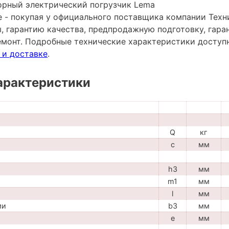
рный электрический погрузчик Lema
е - покупая у официального поставщика компании Техн
ы, гарантию качества, предпродажную подготовку, гар
емонт. Подробные технические характеристики досту
 и доставке
.
арактеристики
Q
кг
c
мм
h3
мм
m1
мм
l
мм
ми
b3
мм
e
мм