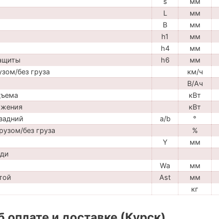
s
мм
L
мм
B
мм
h1
мм
h4
мм
защиты
h6
мм
узом/без груза
км/ч
В/Ач
дъема
кВт
ижения
кВт
задний
a/b
°
рузом/без груза
%
Y
мм
ади
Wa
мм
той
Ast
мм
кг
 оплате и доставке (Курск)