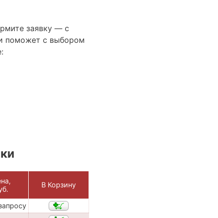
ормите заявку — с
и поможет с выбором
:
ики
на,
В Корзину
уб.
запросу