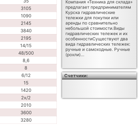
35
Компания «Техника для склада»
предлагает предпринимателям
3105
Курска гидравлические
1090
тележки для покупки или
2145
аренды по сравнительно
небольшой стоимости.Виды
3840
гидравлических тележек и их
2195
особенностиСуществуют два
вида гидравлических тележек:
14/15
ручные и самоходные. Ручные
48/500
(рохли)...
8,6
8
6/12
Счетчики:
15
1420
2x/2
2010
3600
3280