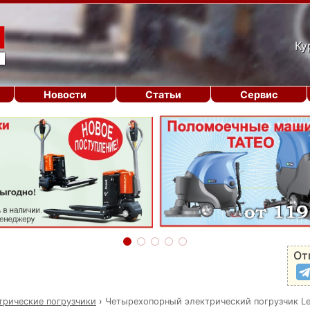
Ку
Новости
Статьи
Сервис
От
трические погрузчики
›
Четырехопорный электрический погрузчик L