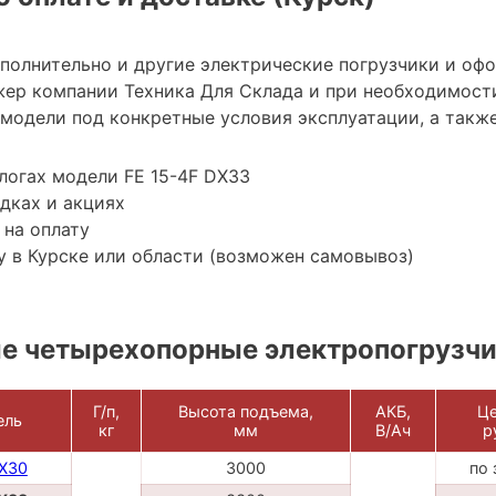
ополнительно и другие электрические погрузчики и оф
ер компании Техника Для Склада и при необходимост
модели под конкретные условия эксплуатации, а также
логах модели FE 15-4F DX33
дках и акциях
 на оплату
 в Курске или области (возможен самовывоз)
е четырехопорные электропогрузч
Г/п,
Высота подъема,
АКБ,
Це
ель
кг
мм
В/Ач
р
DX30
3000
по 