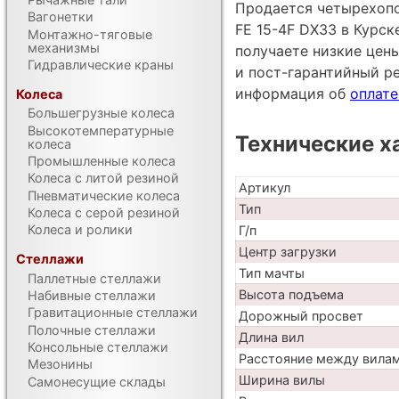
Продается четырехопо
Вагонетки
FE 15-4F DX33 в Курск
Монтажно-тяговые
механизмы
получаете низкие цен
Гидравлические краны
и пост-гарантийный р
информация об
оплате
Колеса
Большегрузные колеса
Высокотемпературные
Технические х
колеса
Промышленные колеса
Колеса с литой резиной
Артикул
Пневматические колеса
Тип
Колеса с серой резиной
Колеса и ролики
Г/п
Центр загрузки
Стеллажи
Тип мачты
Паллетные стеллажи
Высота подъема
Набивные стеллажи
Гравитационные стеллажи
Дорожный просвет
Полочные стеллажи
Длина вил
Консольные стеллажи
Расстояние между вила
Мезонины
Ширина вилы
Самонесущие склады