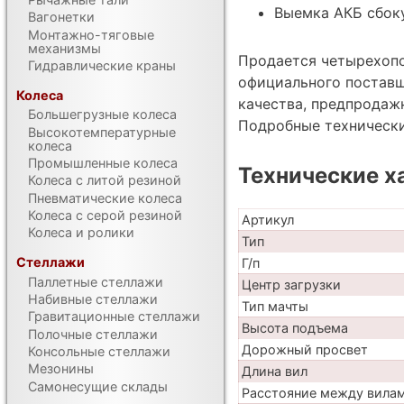
Выемка АКБ сбоку
Вагонетки
Монтажно-тяговые
механизмы
Продается четырехопо
Гидравлические краны
официального поставщ
Колеса
качества, предпродаж
Большегрузные колеса
Подробные техническ
Высокотемпературные
колеса
Промышленные колеса
Технические х
Колеса с литой резиной
Пневматические колеса
Колеса с серой резиной
Артикул
Колеса и ролики
Тип
Стеллажи
Г/п
Паллетные стеллажи
Центр загрузки
Набивные стеллажи
Тип мачты
Гравитационные стеллажи
Высота подъема
Полочные стеллажи
Дорожный просвет
Консольные стеллажи
Мезонины
Длина вил
Самонесущие склады
Расстояние между вила