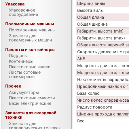
Ширина вилы
Упаковка
Упаковочное
Высота вилы
оборудование
Общая длина
Поломоечные машины
Общая ширина
Поломоечные машины
Габаритн. высота (min)
Запчасти для
Габаритн. высота (max)
поломоечных машин
Общая высота верхней 
Паллеты и контейнеры
Скорость движения с гр
Поддоны
АКБ
Контейнеры
Мощность двигателя по
Пластиковые ящики
Листы сотовые
Мощность двигателя дв
полимерные
Наклон мачты передний/
Прочее
Преодолимый наклон с г
Аккумуляторы
База колес
Пластиковые емкости
Число колес спереди/сз
Весы электрические
Радиус поворота
Запчасти для складской
Ширина прохода с палле
техники
Вес
Запчасти для
гидравлических тележек