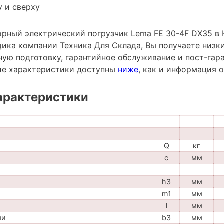
 и сверху
рный электрический погрузчик Lema FE 30-4F DX35 в К
ика компании Техника Для Склада, Вы получаете низки
ную подготовку, гарантийное обслуживание и пост-гар
ие характеристики доступны
ниже
, как и информация 
арактеристики
Q
кг
c
мм
h3
мм
m1
мм
l
мм
ми
b3
мм