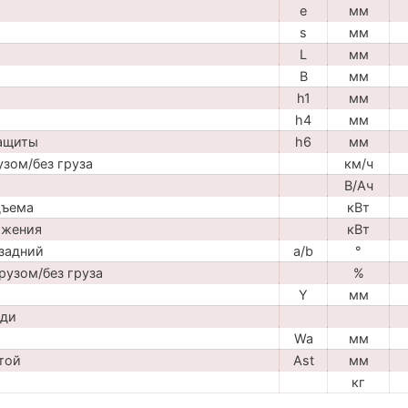
e
мм
s
мм
L
мм
B
мм
h1
мм
h4
мм
защиты
h6
мм
узом/без груза
км/ч
В/Ач
дъема
кВт
ижения
кВт
задний
a/b
°
рузом/без груза
%
Y
мм
ади
Wa
мм
той
Ast
мм
кг