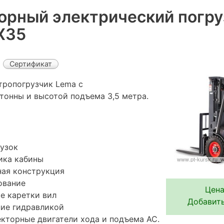
орный электрический погру
X35
Сертификат
тропогрузчик Lema с
тонны и высотой подъема 3,5 метра.
узок
ика кабины
ная конструкция
ование
Цена
е каретки вил
Добавить
ние гидравликой
кторные двигатели хода и подъема АС.