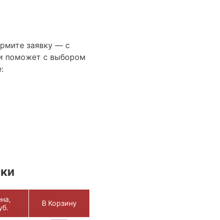
ормите заявку — с
и поможет с выбором
:
ики
на,
В Корзину
уб.