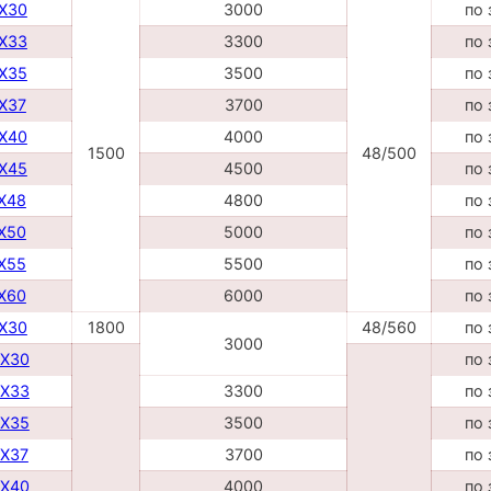
DX30
3000
по 
DX33
3300
по 
DX35
3500
по 
DX37
3700
по 
DX40
4000
по 
1500
48/500
DX45
4500
по 
TX48
4800
по 
TX50
5000
по 
TX55
5500
по 
TX60
6000
по 
DX30
1800
48/560
по 
3000
DX30
по 
DX33
3300
по 
DX35
3500
по 
DX37
3700
по 
DX40
4000
по 