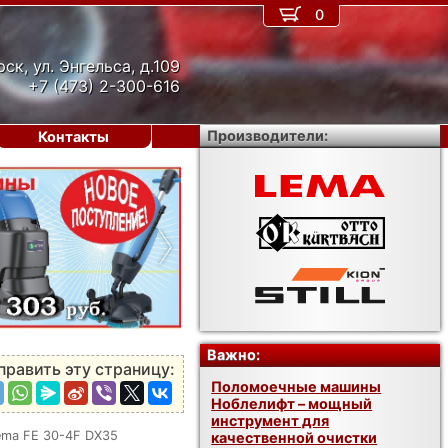
0
рск, ул. Энгельса, д.109
+7 (473) 2-300-616
Производители:
Контакты
›
Важно:
править эту страницу:
Поломоечные машины
Ноблелифт – мощный
инструмент для
ema FE 30-4F DX35
качественной очистки