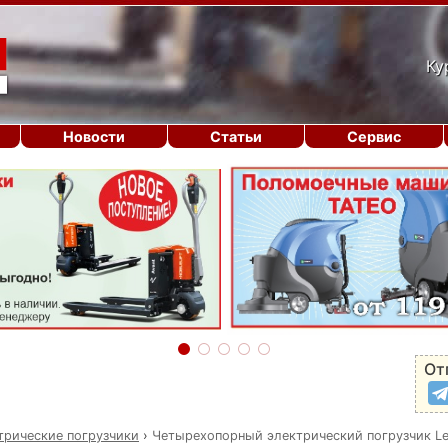
Ку
Новости
Статьи
Сервис
От
трические погрузчики
›
Четырехопорный электрический погрузчик L