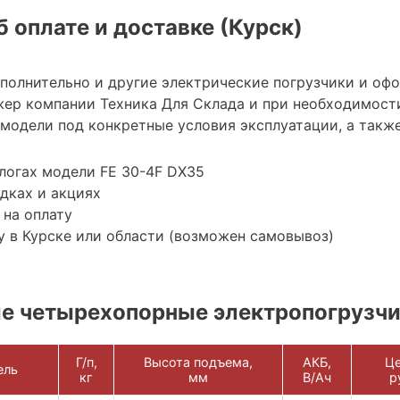
 оплате и доставке (Курск)
ополнительно и другие электрические погрузчики и оф
ер компании Техника Для Склада и при необходимост
модели под конкретные условия эксплуатации, а также
логах модели FE 30-4F DX35
дках и акциях
 на оплату
 в Курске или области (возможен самовывоз)
е четырехопорные электропогрузч
Г/п,
Высота подъема,
АКБ,
Це
ель
кг
мм
В/Ач
р