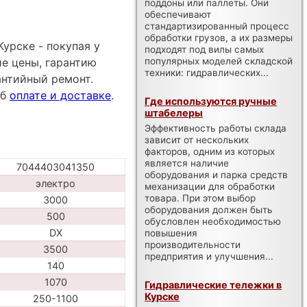
поддоны или паллеты. Они
обеспечивают
стандартизированный процесс
обработки грузов, а их размеры
урске - покупая у
подходят под вилы самых
е цены, гарантию
популярных моделей складской
техники: гидравлических...
антийный ремонт.
об
оплате и доставке
.
Где используются ручные
штабелеры
Эффективность работы склада
зависит от нескольких
факторов, одним из которых
является наличие
7044403041350
оборудования и парка средств
электро
механизации для обработки
товара. При этом выбор
3000
оборудования должен быть
500
обусловлен необходимостью
DX
повышения
производительности
3500
предприятия и улучшения...
140
1070
Гидравлические тележки в
Курске
250-1100