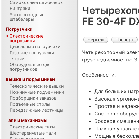
Самоходные штабелеры
Четырехоп
Ричтраки
Узкопроходные
FE 30-4F D
штабелеры
Погрузчики
Электрические
Чертеж
Паспорт
погрузчики
Дизельные погрузчики
Четырехопорный элек
Газовые погрузчики
Тягачи
грузоподъемностью 3 
Оборудование для
погрузчиков
Особенности:
Вышки и подъемники
Телескопические вышки
Для больших нагр
Ножничные подъемники
Подборщики заказов
Высокая эргоном
Подъемные столы
Простая и надеж
Передвижные лестницы
Световое оборуд
Тали и механизмы
Боковое смещени
Электрические тали
Плавное управле
Шестеренчатые тали
Мощные бесколле
Рычажные тали