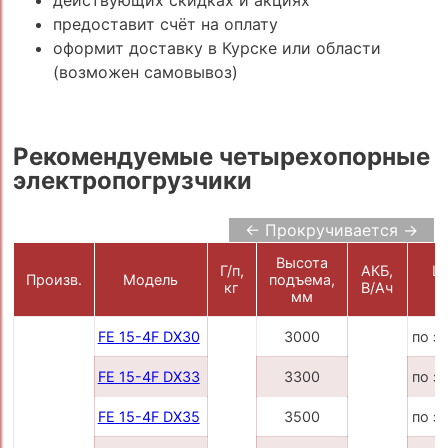
предоставит счёт на оплату
оформит доставку в Курске или области
(возможен самовывоз)
Рекомендуемые четырехопорные
электропогрузчики
← Прокручивается →
Высота
Г/п,
АКБ,
Це
Произв.
Модель
подъема,
кг
В/Ач
р
мм
FE 15-4F DX30
3000
по з
FE 15-4F DX33
3300
по з
FE 15-4F DX35
3500
по з