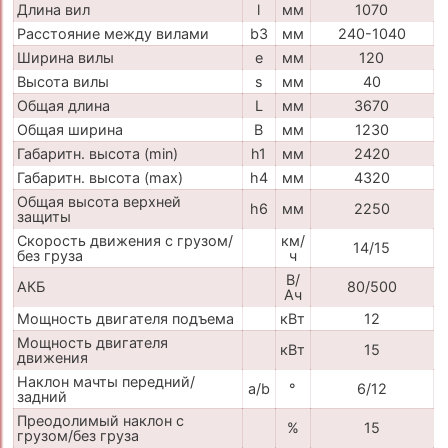
Длина вил
l
мм
1070
Расстояние между вилами
b3
мм
240-1040
Ширина вилы
e
мм
120
Высота вилы
s
мм
40
Общая длина
L
мм
3670
Общая ширина
B
мм
1230
Габаритн. высота (min)
h1
мм
2420
Габаритн. высота (max)
h4
мм
4320
Общая высота верхней
h6
мм
2250
защиты
Скорость движения с грузом/
км/
14/15
без груза
ч
В/
АКБ
80/500
Ач
Мощность двигателя подъема
кВт
12
Мощность двигателя
кВт
15
движения
Наклон мачты передний/
a/b
°
6/12
задний
Преодолимый наклон с
%
15
грузом/без груза