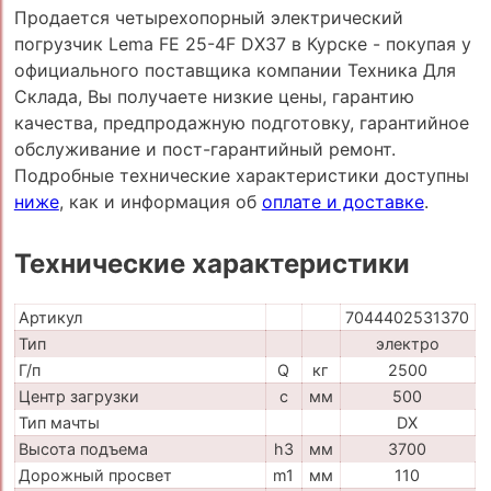
Продается четырехопорный электрический
погрузчик Lema FE 25-4F DX37 в Курске - покупая у
официального поставщика компании Техника Для
Склада, Вы получаете низкие цены, гарантию
качества, предпродажную подготовку, гарантийное
обслуживание и пост-гарантийный ремонт.
Подробные технические характеристики доступны
ниже
, как и информация об
оплате и доставке
.
Технические характеристики
Артикул
7044402531370
Тип
электро
Г/п
Q
кг
2500
Центр загрузки
c
мм
500
Тип мачты
DX
Высота подъема
h3
мм
3700
Дорожный просвет
m1
мм
110