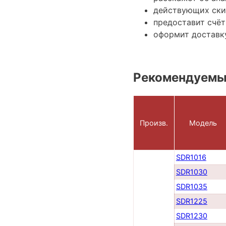
действующих ски
предоставит счёт
оформит доставку
Рекомендуемы
Произв.
Модель
SDR1016
SDR1030
SDR1035
SDR1225
SDR1230