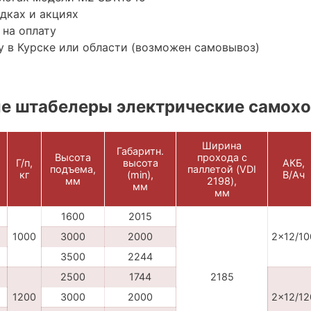
дках и акциях
 на оплату
 в Курске или области (возможен самовывоз)
е штабелеры электрические самох
Ширина
Габаритн.
Высота
прохода с
Г/п,
высота
АКБ,
подъема,
паллетой (VDI
кг
(min),
В/Ач
мм
2198),
мм
мм
1600
2015
1000
3000
2000
2x12/10
3500
2244
2500
1744
2185
1200
3000
2000
2x12/12