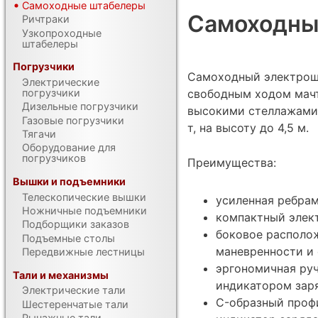
Самоходные штабелеры
Самоходны
Ричтраки
Узкопроходные
штабелеры
Погрузчики
Самоходный электрошт
Электрические
свободным ходом мачт
погрузчики
Дизельные погрузчики
высокими стеллажами. 
Газовые погрузчики
т, на высоту до 4,5 м.
Тягачи
Оборудование для
погрузчиков
Преимущества:
Вышки и подъемники
Телескопические вышки
усиленная ребрам
Ножничные подъемники
компактный элек
Подборщики заказов
боковое располо
Подъемные столы
маневренности и 
Передвижные лестницы
эргономичная руч
Тали и механизмы
индикатором заря
Электрические тали
C-образный проф
Шестеренчатые тали
Рычажные тали