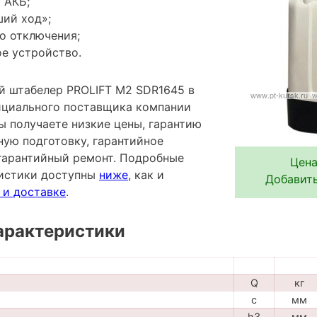
 АКБ;
ий ход»;
о отключения;
е устройство.
 штабелер PROLIFT M2 SDR1645 в
фициального поставщика компании
ы получаете низкие цены, гарантию
ную подготовку, гарантийное
гарантийный ремонт. Подробные
Цена
ристики доступны
ниже
, как и
Добавить
 и доставке
.
арактеристики
Q
кг
c
мм
h3
мм