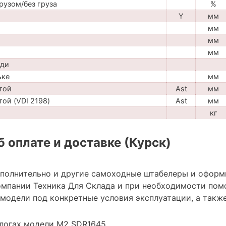
рузом/без груза
%
Y
мм
мм
мм
мм
ади
ьке
мм
той
Ast
мм
ой (VDI 2198)
Ast
мм
кг
 оплате и доставке (Курск)
ополнительно и другие самоходные штабелеры и оформ
мпании Техника Для Склада и при необходимости пом
модели под конкретные условия эксплуатации, а также
алогах модели M2 SDR1645