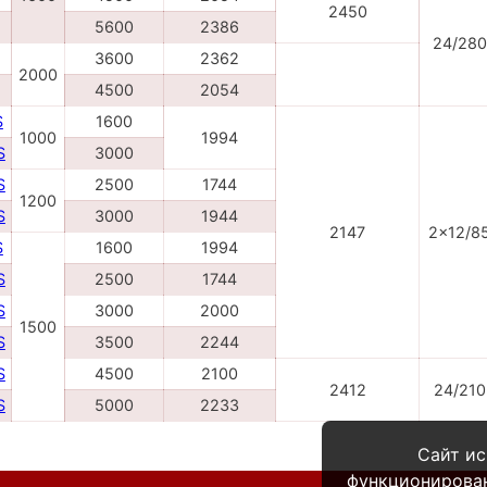
2450
5600
2386
24/280
3600
2362
2000
4500
2054
S
1600
1000
1994
S
3000
S
2500
1744
1200
S
3000
1944
2147
2x12/8
S
1600
1994
S
2500
1744
S
3000
2000
1500
S
3500
2244
S
4500
2100
2412
24/210
S
5000
2233
Сайт ис
функционирова