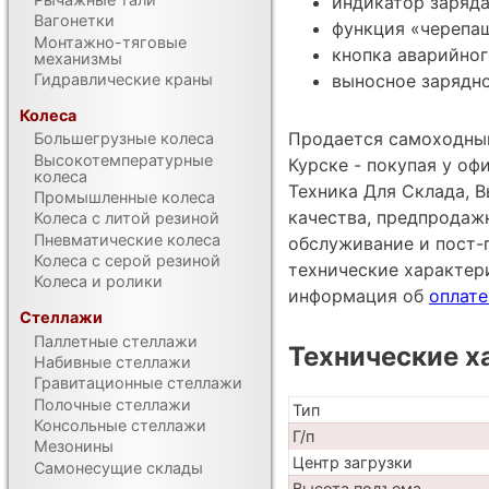
индикатор заряда
Вагонетки
функция «черепаш
Монтажно-тяговые
кнопка аварийног
механизмы
Гидравлические краны
выносное зарядно
Колеса
Продается самоходный
Большегрузные колеса
Высокотемпературные
Курске - покупая у о
колеса
Техника Для Склада, В
Промышленные колеса
качества, предпродаж
Колеса с литой резиной
Пневматические колеса
обслуживание и пост-
Колеса с серой резиной
технические характе
Колеса и ролики
информация об
оплате
Стеллажи
Паллетные стеллажи
Технические х
Набивные стеллажи
Гравитационные стеллажи
Полочные стеллажи
Тип
Консольные стеллажи
Г/п
Мезонины
Центр загрузки
Самонесущие склады
Высота подъема