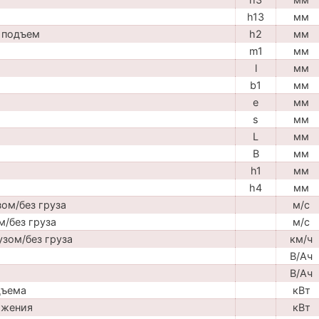
h13
мм
 подъем
h2
мм
m1
мм
l
мм
b1
мм
e
мм
s
мм
L
мм
B
мм
h1
мм
h4
мм
ом/без груза
м/с
м/без груза
м/с
узом/без груза
км/ч
В/Ач
В/Ач
дъема
кВт
ижения
кВт