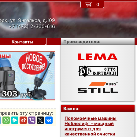
0
рск, ул. Энгельса, д.109
+7 (473) 2-300-616
Производители:
Контакты
›
Важно:
править эту страницу:
Поломоечные машины
Ноблелифт – мощный
инструмент для
качественной очистки