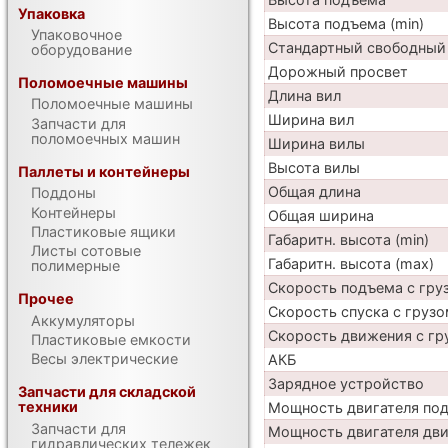
Упаковка
Высота подъема (min)
Упаковочное
Стандартный свободный
оборудование
Дорожный просвет
Поломоечные машины
Длина вил
Поломоечные машины
Ширина вил
Запчасти для
поломоечных машин
Ширина вилы
Высота вилы
Паллеты и контейнеры
Общая длина
Поддоны
Контейнеры
Общая ширина
Пластиковые ящики
Габаритн. высота (min)
Листы сотовые
Габаритн. высота (max)
полимерные
Скорость подъема с груз
Прочее
Скорость спуска с грузо
Аккумуляторы
Скорость движения с гр
Пластиковые емкости
Весы электрические
АКБ
Зарядное устройство
Запчасти для складской
техники
Мощность двигателя по
Запчасти для
Мощность двигателя дв
гидравлических тележек