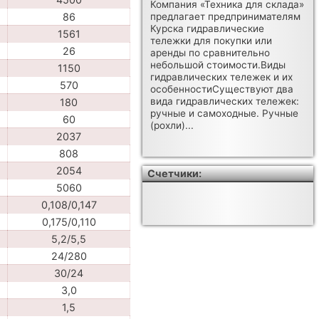
Компания «Техника для склада»
предлагает предпринимателям
86
Курска гидравлические
1561
тележки для покупки или
26
аренды по сравнительно
небольшой стоимости.Виды
1150
гидравлических тележек и их
570
особенностиСуществуют два
вида гидравлических тележек:
180
ручные и самоходные. Ручные
60
(рохли)...
2037
808
2054
Счетчики:
5060
0,108/0,147
0,175/0,110
5,2/5,5
24/280
30/24
3,0
1,5