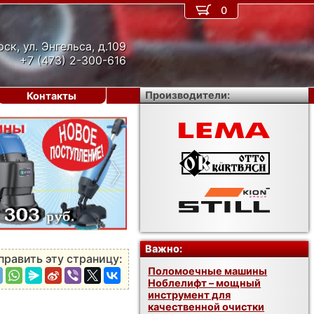
0
рск, ул. Энгельса, д.109
+7 (473) 2-300-616
Производители:
Контакты
›
Важно:
править эту страницу:
Поломоечные машины
Ноблелифт – мощный
инструмент для
качественной очистки