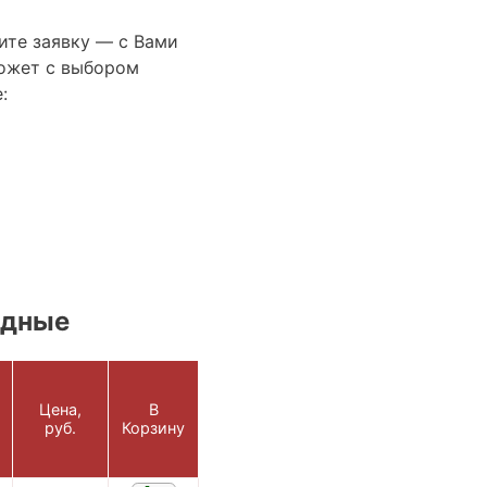
ите заявку — с Вами
ожет с выбором
:
одные
Цена,
В
руб.
Корзину