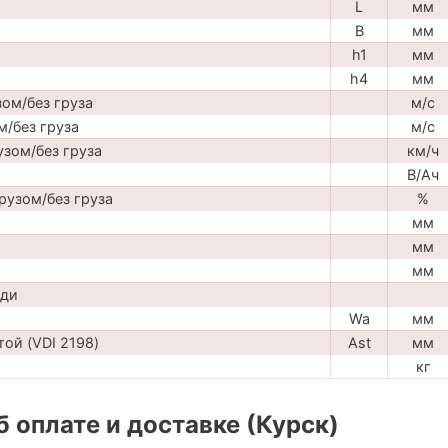
L
мм
B
мм
h1
мм
h4
мм
ом/без груза
м/с
м/без груза
м/с
узом/без груза
км/ч
В/Ач
рузом/без груза
%
мм
мм
мм
ади
Wa
мм
ой (VDI 2198)
Ast
мм
кг
 оплате и доставке (Курск)