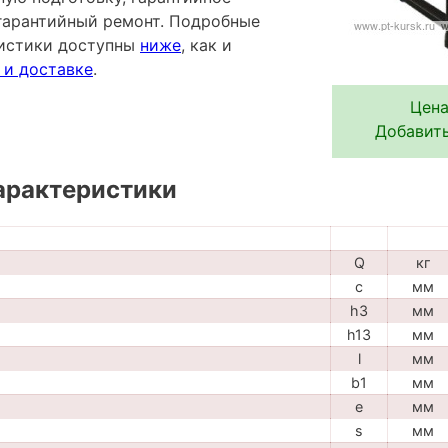
гарантийный ремонт. Подробные
ристики доступны
ниже
, как и
 и доставке
.
Цена
Добавить
арактеристики
Q
кг
c
мм
h3
мм
h13
мм
l
мм
b1
мм
e
мм
s
мм