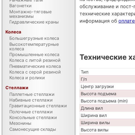
Вагонетки
обслуживание и пост-
Монтажно-тяговые
технические характе
механизмы
информация об
оплате
Гидравлические краны
Колеса
Большегрузные колеса
Высокотемпературные
колеса
Промышленные колеса
Технические х
Колеса с литой резиной
Пневматические колеса
Тип
Колеса с серой резиной
Колеса и ролики
Г/п
Центр загрузки
Стеллажи
Высота подъема
Паллетные стеллажи
Набивные стеллажи
Высота подъема (min)
Гравитационные стеллажи
Длина вил
Полочные стеллажи
Ширина вил
Консольные стеллажи
Ширина вилы
Мезонины
Самонесущие склады
Высота вилы