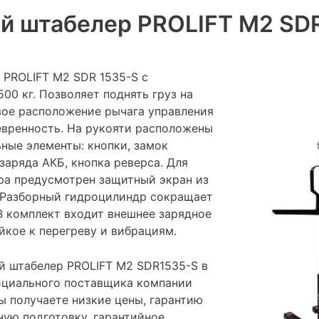
й штабелер PROLIFT M2 SD
PROLIFT M2 SDR 1535-S с
00 кг. Позволяет поднять груз на
овое расположение рычага управления
евренность. На рукояти расположены
ные элементы: кнопки, замок
заряда АКБ, кнопка реверса. Для
ра предусмотрен защитный экран из
 Разборный гидроцилиндр сокращает
В комплект входит внешнее зарядное
йкое к перегреву и вибрациям.
 штабелер PROLIFT M2 SDR1535-S в
фициального поставщика компании
ы получаете низкие цены, гарантию
ную подготовку, гарантийное