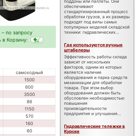
поддоны или паллеты. Они
обеспечивают
стандартизированный процесс
обработки грузов, а их размеры
подходят под вилы самых
популярных моделей складской
 – по запросу
техники: гидравлических...
 в Корзину:
Где используются ручные
штабелеры
Эффективность работы склада
зависит от нескольких
факторов, одним из которых
является наличие
самоходный
оборудования и парка средств
1500
механизации для обработки
600
товара. При этом выбор
оборудования должен быть
3500
обусловлен необходимостью
86
повышения
производительности
1150
предприятия и улучшения...
570
160
Гидравлические тележки в
60
Курске