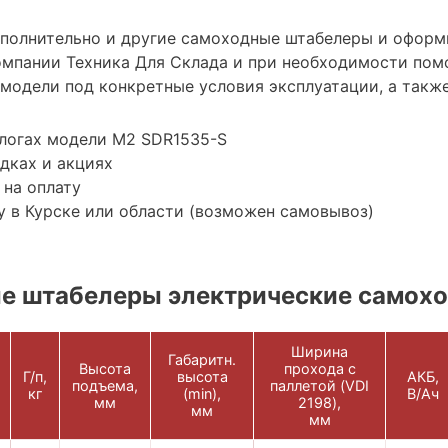
ополнительно и другие самоходные штабелеры и оформ
мпании Техника Для Склада и при необходимости пом
модели под конкретные условия эксплуатации, а также
алогах модели M2 SDR1535-S
дках и акциях
 на оплату
 в Курске или области (возможен самовывоз)
е штабелеры электрические самох
Ширина
Габаритн.
Высота
прохода с
Г/п,
высота
АКБ,
подъема,
паллетой (VDI
кг
(min),
В/Ач
мм
2198),
мм
мм