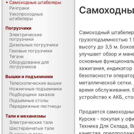
Самоходные штабелеры
Самоходны
Ричтраки
Узкопроходные
штабелеры
Погрузчики
Самоходный штабелер 
Электрические
грузоподъемностью 1 5
погрузчики
Дизельные погрузчики
высоту до 3,5 м. Бок
Газовые погрузчики
улучшает обзор и ман
Тягачи
основные функциональ
Оборудование для
погрузчиков
зажигания, индикатор 
безопасности операто
Вышки и подъемники
металлической сетки.
Телескопические вышки
Ножничные подъемники
время обслуживания. 
Подборщики заказов
устройство к АКБ, сто
Подъемные столы
Передвижные лестницы
Продается самоходный
Тали и механизмы
Курске - покупая у о
Электрические тали
Техника Для Склада, В
Шестеренчатые тали
качества, предпродаж
Рычажные тали