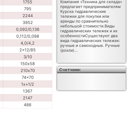
1755
Компания «Техника для склада»
предлагает предпринимателям
795
Курска гидравлические
2244
тележки для покупки или
аренды по сравнительно
3952
небольшой стоимости.Виды
0,092/0,136
гидравлических тележек и их
особенностиСуществуют два
0,112/0,098
вида гидравлических тележек:
4,0/4,2
ручные и самоходные. Ручные
2x12/85
(рохли)...
3/10
150х58
Счетчики:
210х70
74x70
1x+1/2
1367
2147
486