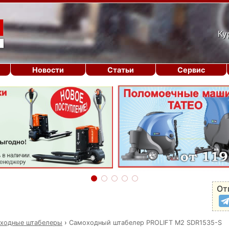
Ку
Новости
Статьи
Сервис
От
ходные штабелеры
›
Самоходный штабелер PROLIFT M2 SDR1535-S