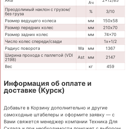
АКБ
2x12/85
Ач
Преодолимый наклон с грузом/
%
3/10
без груза
Размер ведущего колеса
мм
150х58
Размер передних колес
мм
210х70
Размер задних колес
мм
74x70
Число колес спереди/сзади
1x+1/2
Радиус поворота
Wa
мм
1367
Ширина прохода с паллетой (VDI
Ast
мм
2147
2198)
Вес
кг
459
Информация об оплате и
доставке (Курск)
Добавьте в Корзину дополнительно и другие
самоходные штабелеры и оформите заявку — с
Вами свяжется менеджер компании Техника Для
Склада и при необходимости поможет с выбором