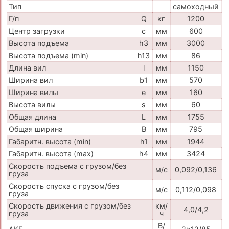
Тип
самоходный
Г/п
Q
кг
1200
Центр загрузки
c
мм
600
Высота подъема
h3
мм
3000
Высота подъема (min)
h13
мм
86
Длина вил
l
мм
1150
Ширина вил
b1
мм
570
Ширина вилы
e
мм
160
Высота вилы
s
мм
60
Общая длина
L
мм
1755
Общая ширина
B
мм
795
Габаритн. высота (min)
h1
мм
1944
Габаритн. высота (max)
h4
мм
3424
Скорость подъема с грузом/без
м/с
0,092/0,136
груза
Скорость спуска с грузом/без
м/с
0,112/0,098
груза
Скорость движения с грузом/без
км/
4,0/4,2
груза
ч
В/