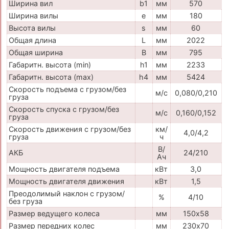
Ширина вил
b1
мм
570
Ширина вилы
e
мм
180
Высота вилы
s
мм
60
Общая длина
L
мм
2022
Общая ширина
B
мм
795
Габаритн. высота (min)
h1
мм
2233
Габаритн. высота (max)
h4
мм
5424
Скорость подъема с грузом/без
м/с
0,080/0,210
груза
Скорость спуска с грузом/без
м/с
0,160/0,152
груза
Скорость движения с грузом/без
км/
4,0/4,2
груза
ч
В/
АКБ
24/210
Ач
Мощность двигателя подъема
кВт
3,0
Мощность двигателя движения
кВт
1,5
Преодолимый наклон с грузом/
%
4/10
без груза
Размер ведущего колеса
мм
150х58
Размер передних колес
мм
230х70