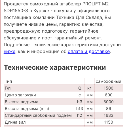
Продается самоходный штабелер PROLIFT M2
SDR1550-S в Курске - покупая у официального
поставщика компании Техника Для Склада, Вы
получаете низкие цены, гарантию качества,
предпродажную подготовку, гарантийное
обслуживание и пост-гарантийный ремонт.
Подробные технические характеристики доступны
ниже
, как и информация об
оплате и доставке
.
Технические характеристики
Тип
самоходный
Г/п
Q
кг
1500
Центр загрузки
c
мм
600
Высота подъема
h3
мм
5000
Высота подъема (min)
h13
мм
86
Стандартный свободный подъем
h2
мм
1633
Длина вил
l
мм
1150