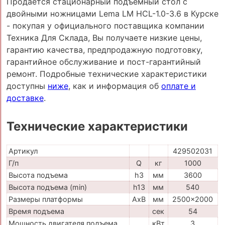
Продается стационарный подъемный стол с
двойными ножницами Lema LM HCL-1.0-3.6 в Курске
- покупая у официального поставщика компании
Техника Для Склада, Вы получаете низкие цены,
гарантию качества, предпродажную подготовку,
гарантийное обслуживание и пост-гарантийный
ремонт. Подробные технические характеристики
доступны
ниже
, как и информация об
оплате и
доставке
.
Технические характеристики
Артикул
429502031
Г/п
Q
кг
1000
Высота подъема
h3
мм
3600
Высота подъема (min)
h13
мм
540
Размеры платформы
AxB
мм
2500x2000
Время подъема
сек
54
Мощность двигателя подъема
кВт
3