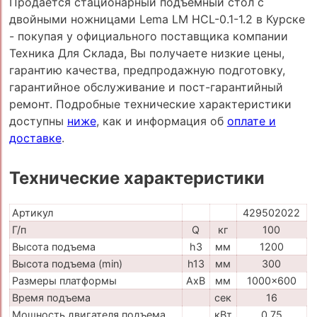
Продается стационарный подъемный стол с
двойными ножницами Lema LM HCL-0.1-1.2 в Курске
- покупая у официального поставщика компании
Техника Для Склада, Вы получаете низкие цены,
гарантию качества, предпродажную подготовку,
гарантийное обслуживание и пост-гарантийный
ремонт. Подробные технические характеристики
доступны
ниже
, как и информация об
оплате и
доставке
.
Технические характеристики
Артикул
429502022
Г/п
Q
кг
100
Высота подъема
h3
мм
1200
Высота подъема (min)
h13
мм
300
Размеры платформы
AxB
мм
1000x600
Время подъема
сек
16
Мощность двигателя подъема
кВт
0,75