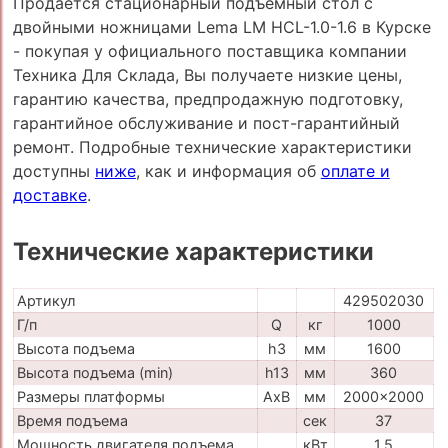
Продается стационарный подъемный стол с
двойными ножницами Lema LM HCL-1.0-1.6 в Курске
- покупая у официального поставщика компании
Техника Для Склада, Вы получаете низкие цены,
гарантию качества, предпродажную подготовку,
гарантийное обслуживание и пост-гарантийный
ремонт. Подробные технические характеристики
доступны
ниже
, как и информация об
оплате и
доставке
.
Технические характеристики
Артикул
429502030
Г/п
Q
кг
1000
Высота подъема
h3
мм
1600
Высота подъема (min)
h13
мм
360
Размеры платформы
AxB
мм
2000x2000
Время подъема
сек
37
Мощность двигателя подъема
кВт
1,5